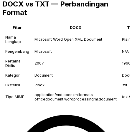
DOCX vs TXT — Perbandingan
Format
Fitur
DOCX
T
Nama
Microsoft Word Open XML Document
Plain
Lengkap
Pengembang
Microsoft
N/A
Pertama
2007
1960
Dirilis
Kategori
Document
Docu
Ekstensi
.docx
.txt
application/vnd.openxmlformats-
Tipe MIME
text/
officedocument.wordprocessingml.document