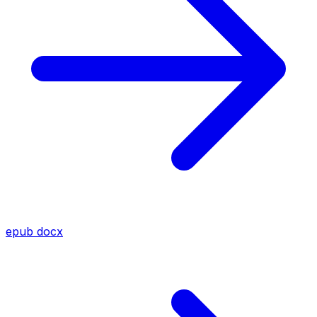
epub
docx