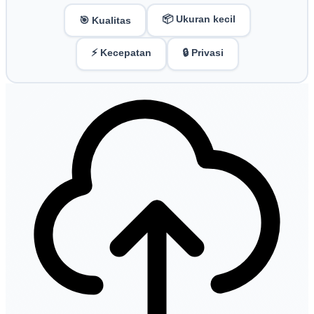
📦 Ukuran kecil
🎯 Kualitas
⚡ Kecepatan
🔒 Privasi