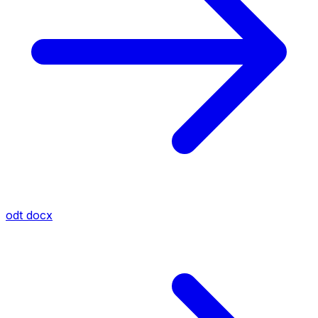
odt
docx