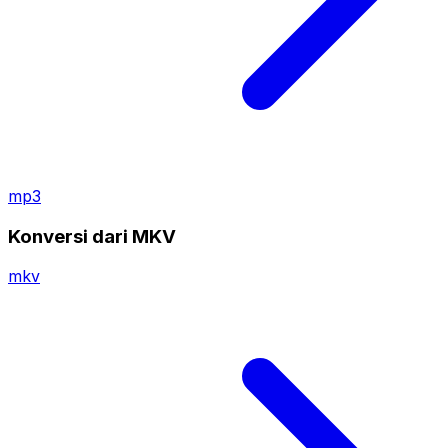
mp3
Konversi dari MKV
mkv