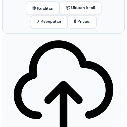
📦 Ukuran kecil
🎯 Kualitas
⚡ Kecepatan
🔒 Privasi