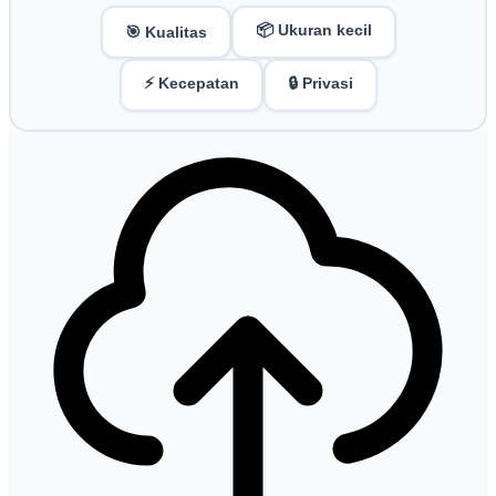
📦 Ukuran kecil
🎯 Kualitas
⚡ Kecepatan
🔒 Privasi