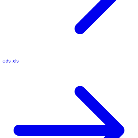
ods
xls