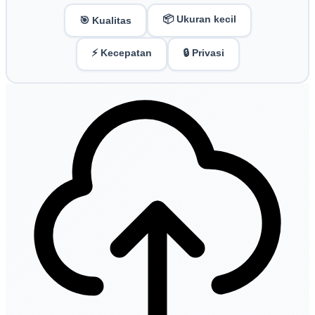
📦 Ukuran kecil
🎯 Kualitas
⚡ Kecepatan
🔒 Privasi