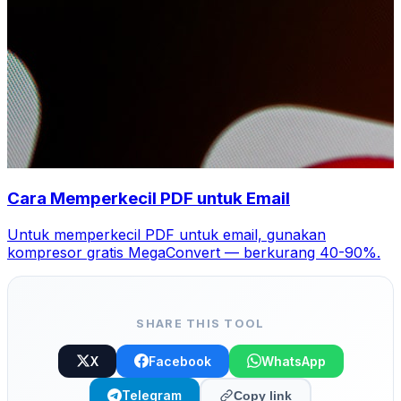
Cara Memperkecil PDF untuk Email
Untuk memperkecil PDF untuk email, gunakan
kompresor gratis MegaConvert — berkurang 40-90%.
SHARE THIS TOOL
X
Facebook
WhatsApp
Telegram
Copy link