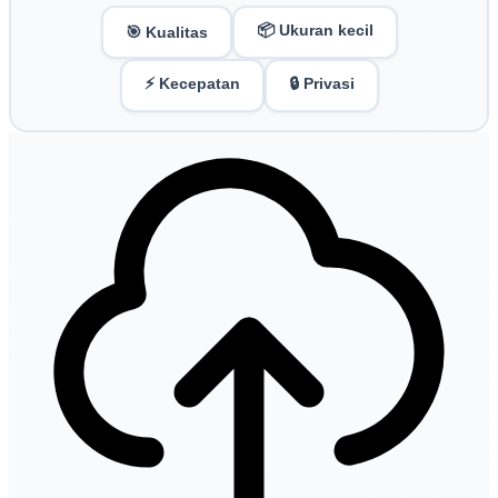
📦 Ukuran kecil
🎯 Kualitas
⚡ Kecepatan
🔒 Privasi