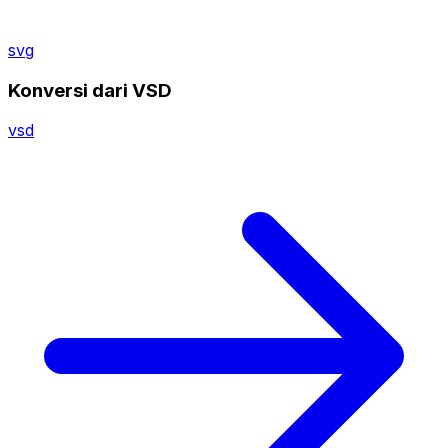
svg
Konversi dari VSD
vsd