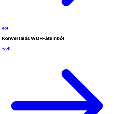
eot
Konvertálás WOFFátumból
woff