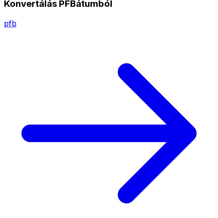
Konvertálás PFBátumból
pfb