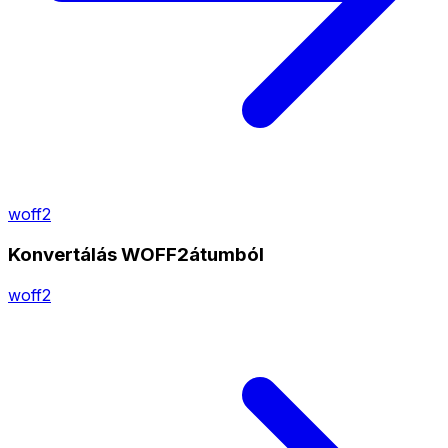
woff2
Konvertálás WOFF2átumból
woff2