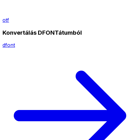
otf
Konvertálás DFONTátumból
dfont