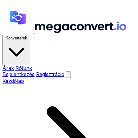
Konverterek
Árak
Rólunk
Bejelentkezés
Regisztráció
Kezdőlap