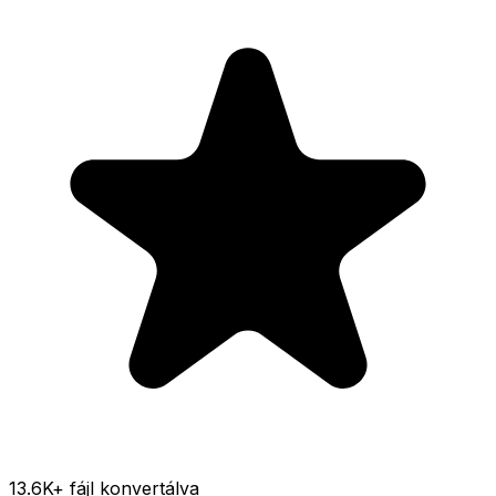
13.6K
+ fájl konvertálva