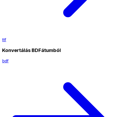
ttf
Konvertálás BDFátumból
bdf