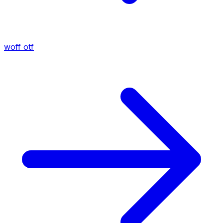
woff
otf