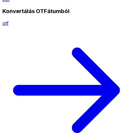
Konvertálás OTFátumból
otf