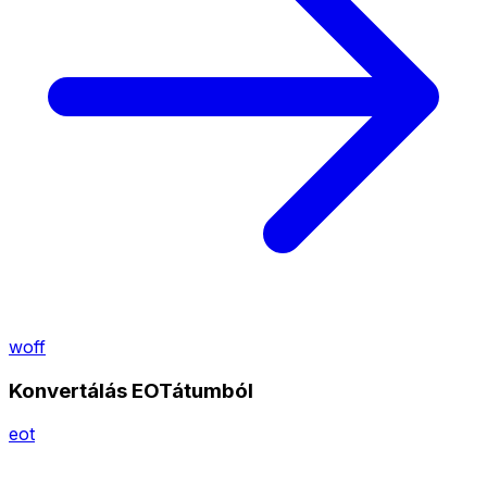
woff
Konvertálás EOTátumból
eot