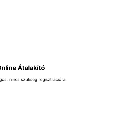
line Átalakító
os, nincs szükség regisztrációra.