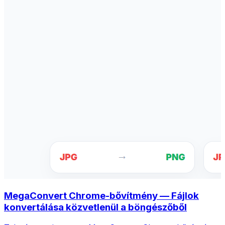
MegaConvert Chrome-bővítmény — Fájlok
konvertálása közvetlenül a böngészőből