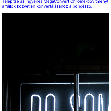
Telepítse az ingyenes MegaConvert Chrome-bővítményt
a fájlok közvetlen konvertálásához a böngésző
eszköztáráról. Kattintson a jobb gombbal bármelyik
fájlra a konvertáláshoz, és azonnal elérje az összes
eszközt a Chrome-ból.