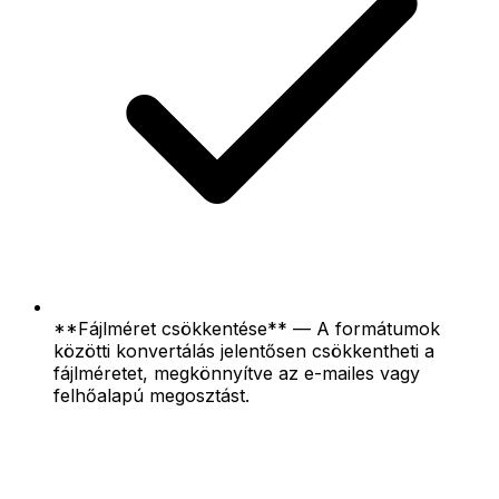
**Fájlméret csökkentése** — A formátumok
közötti konvertálás jelentősen csökkentheti a
fájlméretet, megkönnyítve az e-mailes vagy
felhőalapú megosztást.