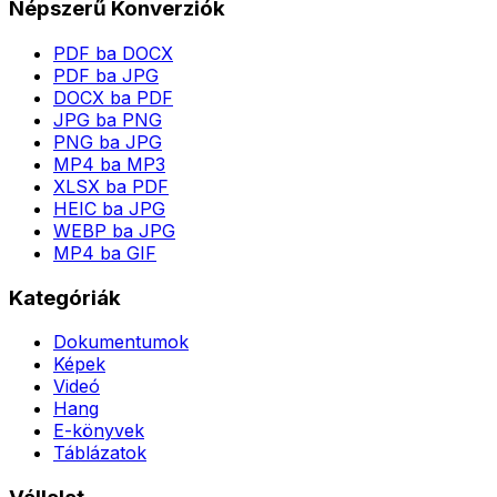
Népszerű Konverziók
PDF ba DOCX
PDF ba JPG
DOCX ba PDF
JPG ba PNG
PNG ba JPG
MP4 ba MP3
XLSX ba PDF
HEIC ba JPG
WEBP ba JPG
MP4 ba GIF
Kategóriák
Dokumentumok
Képek
Videó
Hang
E-könyvek
Táblázatok