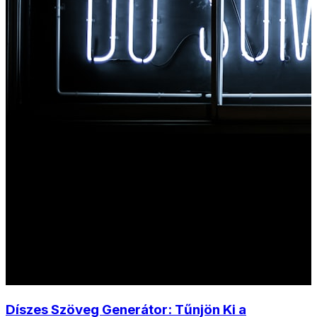
Díszes Szöveg Generátor: Tűnjön Ki a