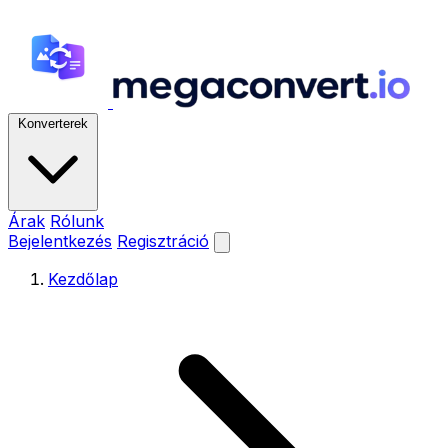
Konverterek
Árak
Rólunk
Bejelentkezés
Regisztráció
Kezdőlap