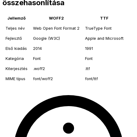
összehasonlítása
Jellemző
WOFF2
TTF
Teljes név
Web Open Font Format 2
TrueType Font
Fejlesztő
Google (W3C)
Apple and Microsoft
Első kiadás
2014
1991
Kategória
Font
Font
Kiterjesztés
.woff2
.ttf
MIME típus
font/woff2
font/ttf