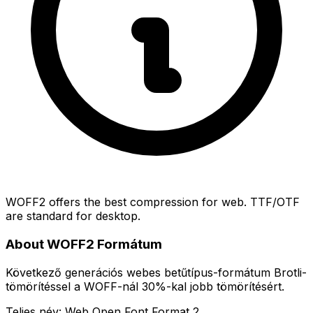
WOFF2 offers the best compression for web. TTF/OTF
are standard for desktop.
About WOFF2 Formátum
Következő generációs webes betűtípus-formátum Brotli-
tömörítéssel a WOFF-nál 30%-kal jobb tömörítésért.
Teljes név: Web Open Font Format 2