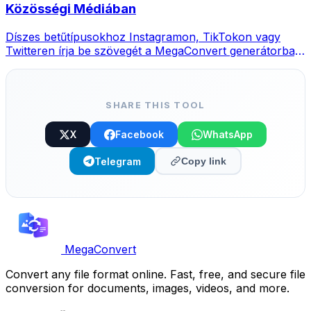
Közösségi Médiában
Díszes betűtípusokhoz Instagramon, TikTokon vagy
Twitteren írja be szövegét a MegaConvert generátorba,
válasszon stílust és másolja.
SHARE THIS TOOL
X
Facebook
WhatsApp
Telegram
Copy link
MegaConvert
Convert any file format online. Fast, free, and secure file
conversion for documents, images, videos, and more.