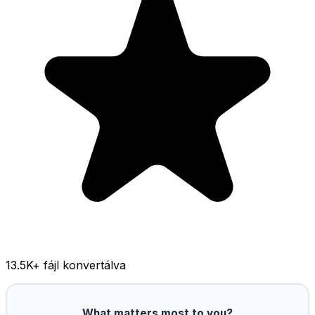
13.5K
+ fájl konvertálva
What matters most to you?