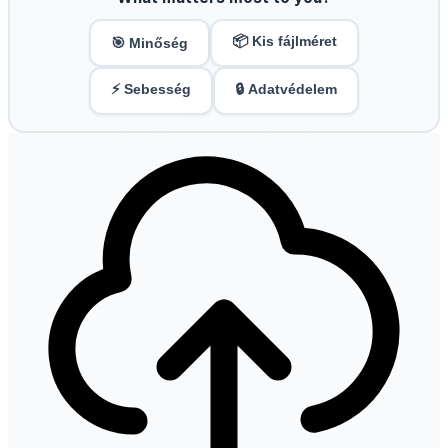
📦 Kis fájlméret
🎯 Minőség
⚡ Sebesség
🔒 Adatvédelem