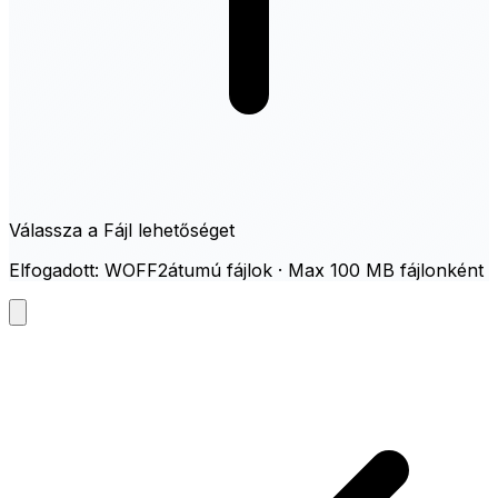
Válassza a Fájl lehetőséget
Elfogadott: WOFF2átumú fájlok · Max 100 MB fájlonként