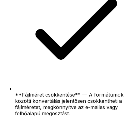
**Fájlméret csökkentése** — A formátumok
közötti konvertálás jelentősen csökkentheti a
fájlméretet, megkönnyítve az e-mailes vagy
felhőalapú megosztást.