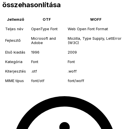
összehasonlítása
Jellemző
OTF
WOFF
Teljes név
OpenType Font
Web Open Font Format
Microsoft and
Mozilla, Type Supply, LettError
Fejlesztő
Adobe
(W3C)
Első kiadás
1996
2009
Kategória
Font
Font
Kiterjesztés
.otf
.woff
MIME típus
font/otf
font/woff