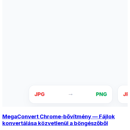
MegaConvert Chrome-bővítmény — Fájlok
konvertálása közvetlenül a böngészőből