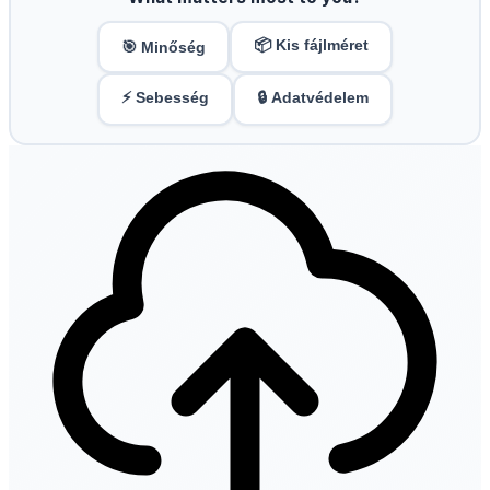
📦 Kis fájlméret
🎯 Minőség
⚡ Sebesség
🔒 Adatvédelem