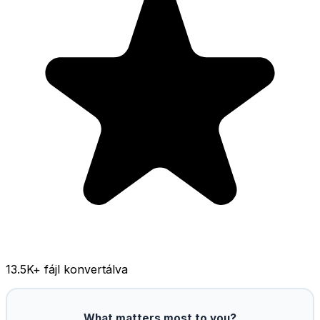
13.5K
+ fájl konvertálva
What matters most to you?