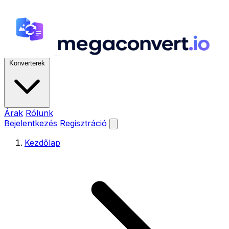
Konverterek
Árak
Rólunk
Bejelentkezés
Regisztráció
Kezdőlap