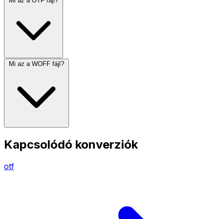
Mi az a OTF fájl?
Mi az a WOFF fájl?
Kapcsolódó konverziók
otf