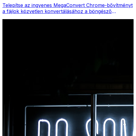
Telepítse az ingyenes MegaConvert Chrome-bővítményt
a fájlok közvetlen konvertálásához a böngésző
eszköztáráról. Kattintson a jobb gombbal bármelyik
fájlra a konvertáláshoz, és azonnal elérje az összes
eszközt a Chrome-ból.