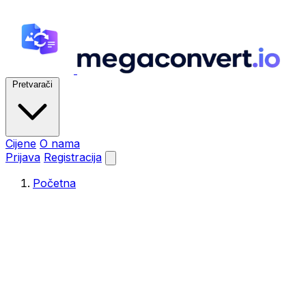
Pretvarači
Cijene
O nama
Prijava
Registracija
Početna