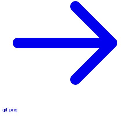
gif
png