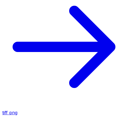
tiff
png