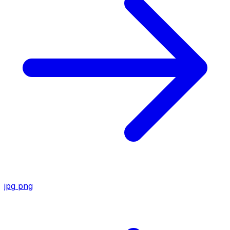
jpg
png