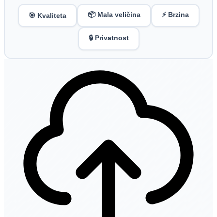
📦 Mala veličina
⚡ Brzina
🎯 Kvaliteta
🔒 Privatnost