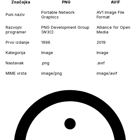
Značajka
PNG
AVIF
Portable Network
AV1 Image File
Puni naziv
Graphics
Format
Razvojni
PNG Development Group
Alliance for Open
programer
(W3C)
Media
Prvo izdanje
1996
2019
Kategorija
Image
Image
Nastavak
.png
.avif
MIME vrsta
image/png
image/avif