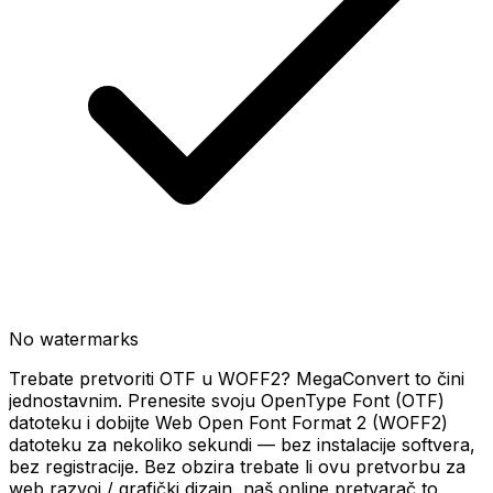
No watermarks
Trebate pretvoriti OTF u WOFF2? MegaConvert to čini
jednostavnim. Prenesite svoju OpenType Font (OTF)
datoteku i dobijte Web Open Font Format 2 (WOFF2)
datoteku za nekoliko sekundi — bez instalacije softvera,
bez registracije. Bez obzira trebate li ovu pretvorbu za
web razvoj / grafički dizajn, naš online pretvarač to