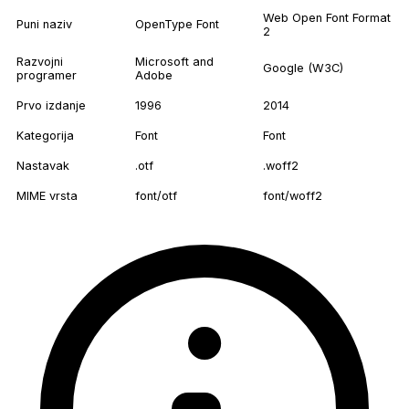
Web Open Font Format
Puni naziv
OpenType Font
2
Razvojni
Microsoft and
Google (W3C)
programer
Adobe
Prvo izdanje
1996
2014
Kategorija
Font
Font
Nastavak
.otf
.woff2
MIME vrsta
font/otf
font/woff2