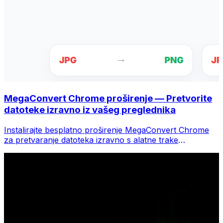
MegaConvert Chrome proširenje — Pretvorite
datoteke izravno iz vašeg preglednika
Instalirajte besplatno proširenje MegaConvert Chrome
za pretvaranje datoteka izravno s alatne trake
preglednika. Desnom tipkom miša kliknite bilo koju
datoteku za konverziju, odmah pristupite svim alatima iz
Chromea.