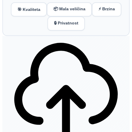
📦 Mala veličina
⚡ Brzina
🎯 Kvaliteta
🔒 Privatnost