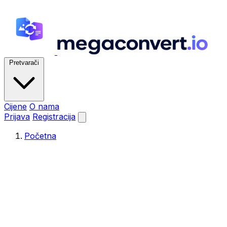
Pretvarači
Cijene
O nama
Prijava
Registracija
Početna