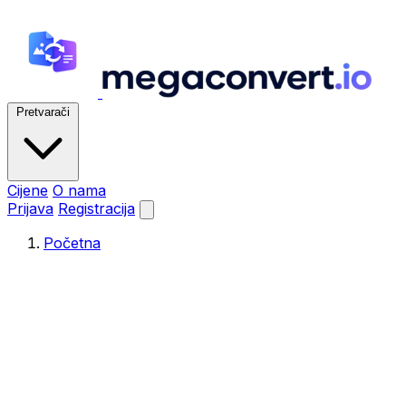
Pretvarači
Cijene
O nama
Prijava
Registracija
Početna