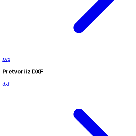
svg
Pretvori iz DXF
dxf