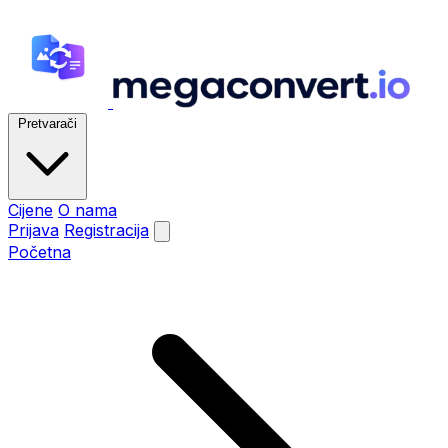
Pretvarači
Cijene
O nama
Prijava
Registracija
Početna