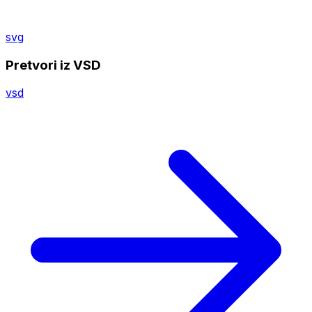
svg
Pretvori iz VSD
vsd