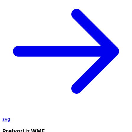
svg
Pretvori iz WMF