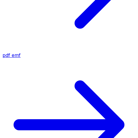
pdf
emf