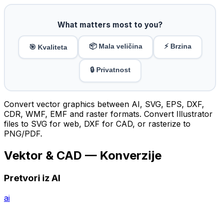
What matters most to you?
📦 Mala veličina
⚡ Brzina
🎯 Kvaliteta
🔒 Privatnost
Convert vector graphics between AI, SVG, EPS, DXF,
CDR, WMF, EMF and raster formats. Convert Illustrator
files to SVG for web, DXF for CAD, or rasterize to
PNG/PDF.
Vektor & CAD — Konverzije
Pretvori iz AI
ai