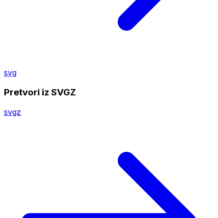
svg
Pretvori iz SVGZ
svgz