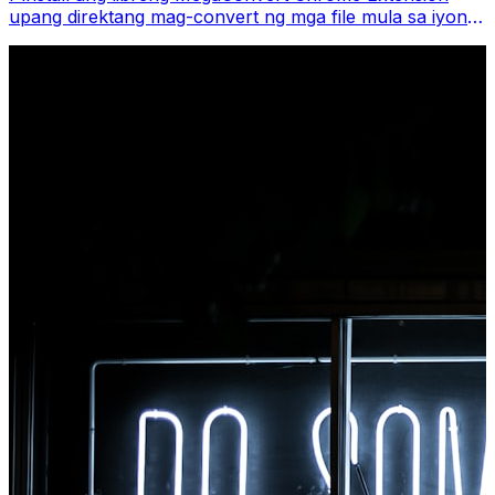
upang direktang mag-convert ng mga file mula sa iyong
browser toolbar. I-right-click ang anumang file upang i-
convert, i-access agad ang lahat ng tool mula sa
Chrome.