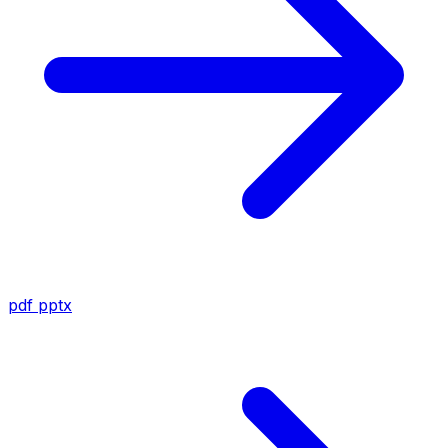
pdf
pptx