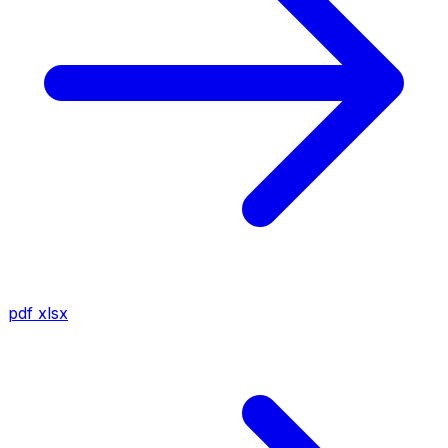
pdf
xlsx