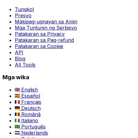
Tungkol
Presyo
Makipag-ugnayan sa Amin
Mga Tuntunin ng Serbisyo
Patakaran sa Privacy
Patakaran sa Pag-refund
Patakaran sa Cookie
API
Blog
All Tools
Mga wika
English
Español
Français
Deutsch
Română
Italiano
Português
Nederlands