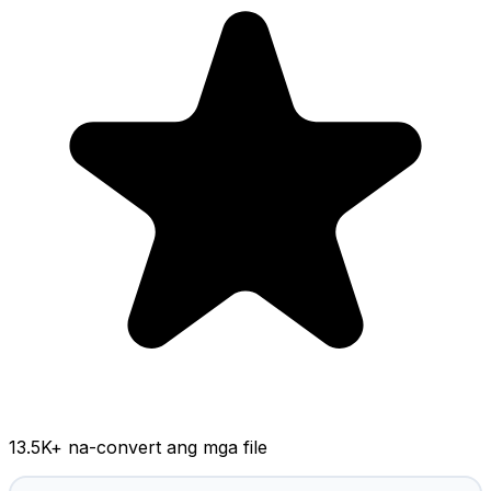
13.5K
+ na-convert ang mga file