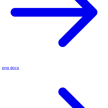
png
docx