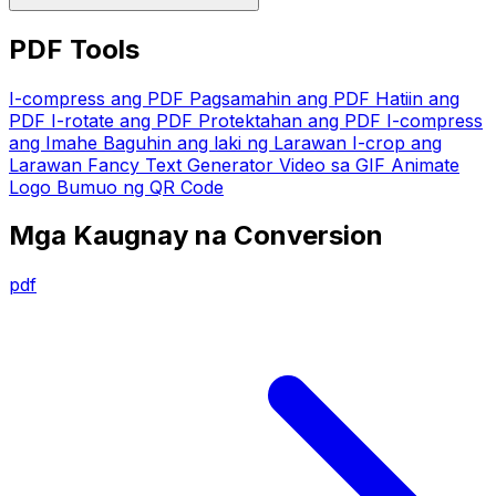
PDF Tools
I-compress ang PDF
Pagsamahin ang PDF
Hatiin ang
PDF
I-rotate ang PDF
Protektahan ang PDF
I-compress
ang Imahe
Baguhin ang laki ng Larawan
I-crop ang
Larawan
Fancy Text Generator
Video sa GIF
Animate
Logo
Bumuo ng QR Code
Mga Kaugnay na Conversion
pdf