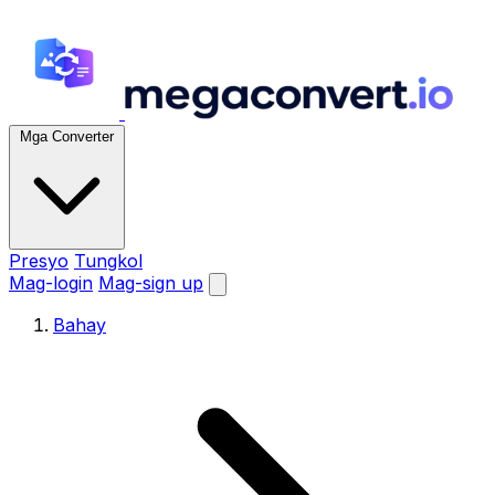
Mga Converter
Presyo
Tungkol
Mag-login
Mag-sign up
Bahay