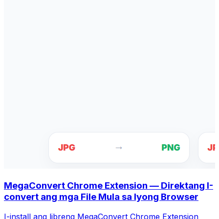
MegaConvert Chrome Extension — Direktang I-
convert ang mga File Mula sa Iyong Browser
I-install ang libreng MegaConvert Chrome Extension