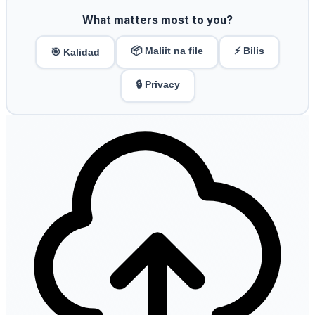
What matters most to you?
📦 Maliit na file
⚡ Bilis
🎯 Kalidad
🔒 Privacy