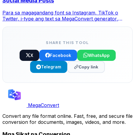
Social Media Posts
Para sa magagandang font sa Instagram, TikTok o
Twitter, i-type ang text sa MegaConvert generator,
pumili ng style at copy-paste.
SHARE THIS TOOL
X
Facebook
WhatsApp
Telegram
Copy link
MegaConvert
Convert any file format online. Fast, free, and secure file
conversion for documents, images, videos, and more.
Mga Sikat na Conversion