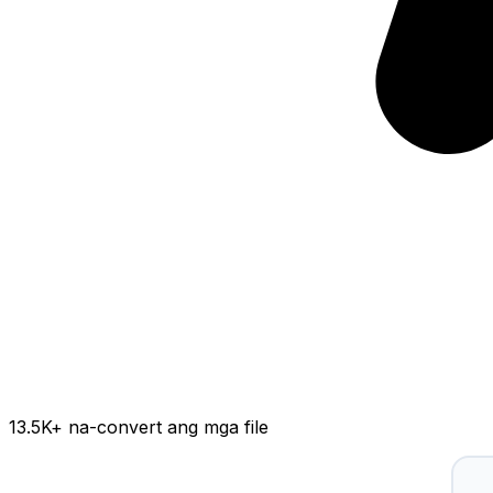
13.5K
+ na-convert ang mga file