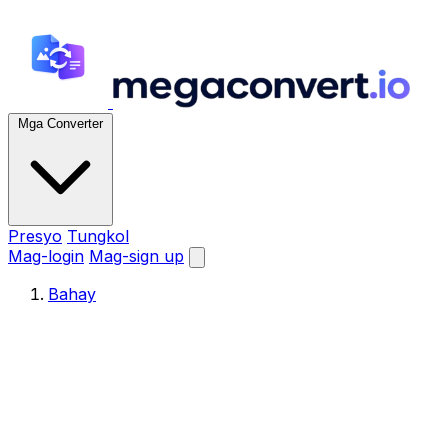
Mga Converter
Presyo
Tungkol
Mag-login
Mag-sign up
Bahay