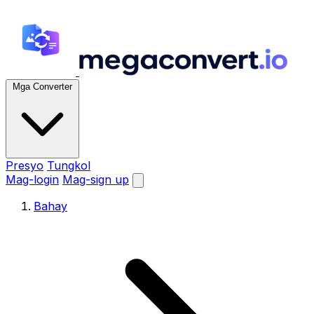
Mga Converter
Presyo
Tungkol
Mag-login
Mag-sign up
Bahay