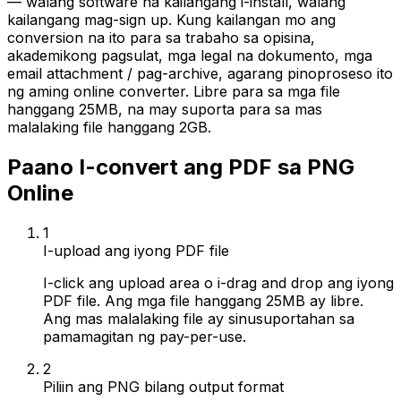
— walang software na kailangang i-install, walang
kailangang mag-sign up. Kung kailangan mo ang
conversion na ito para sa trabaho sa opisina,
akademikong pagsulat, mga legal na dokumento, mga
email attachment / pag-archive, agarang pinoproseso ito
ng aming online converter. Libre para sa mga file
hanggang 25MB, na may suporta para sa mas
malalaking file hanggang 2GB.
Paano I-convert ang PDF sa PNG
Online
1
I-upload ang iyong PDF file
I-click ang upload area o i-drag and drop ang iyong
PDF file. Ang mga file hanggang 25MB ay libre.
Ang mas malalaking file ay sinusuportahan sa
pamamagitan ng pay-per-use.
2
Piliin ang PNG bilang output format