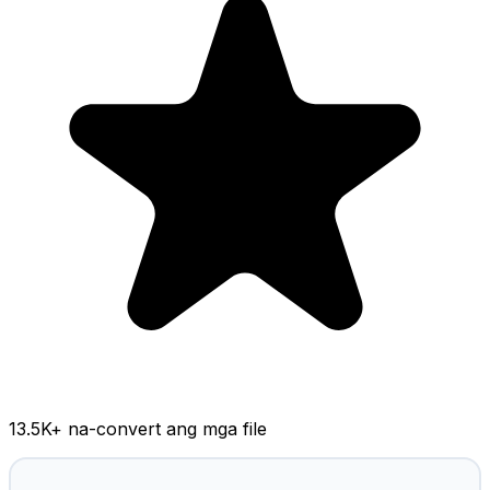
13.5K
+ na-convert ang mga file