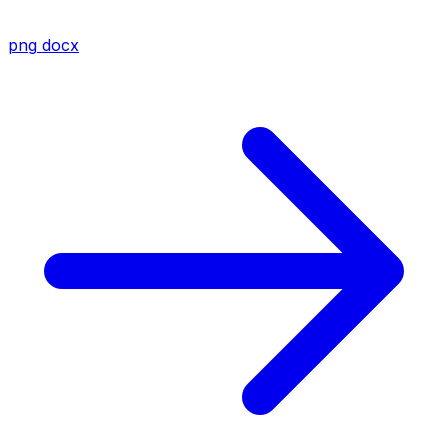
png
docx