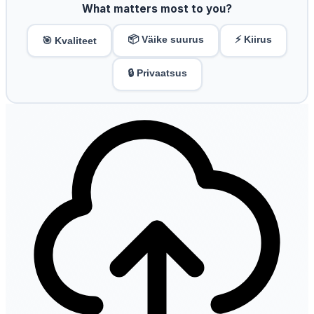
What matters most to you?
📦 Väike suurus
⚡ Kiirus
🎯 Kvaliteet
🔒 Privaatsus