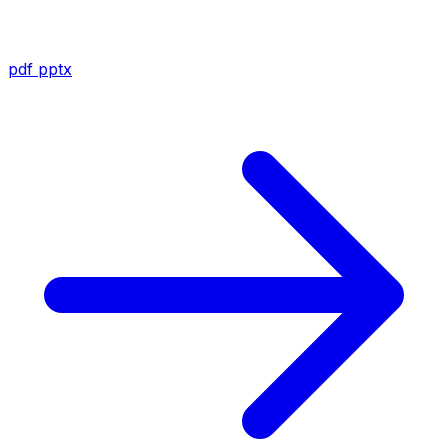
pdf
pptx