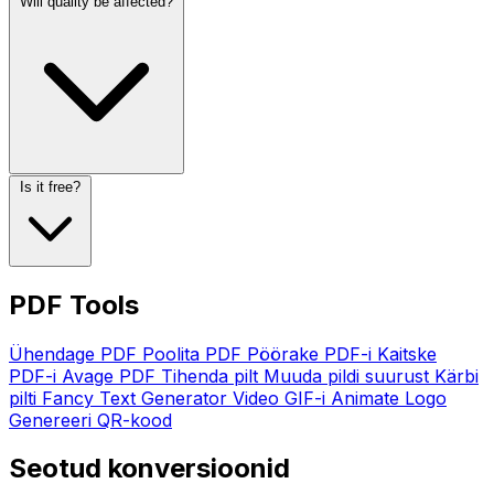
Will quality be affected?
Is it free?
PDF Tools
Ühendage PDF
Poolita PDF
Pöörake PDF-i
Kaitske
PDF-i
Avage PDF
Tihenda pilt
Muuda pildi suurust
Kärbi
pilti
Fancy Text Generator
Video GIF-i
Animate Logo
Genereeri QR-kood
Seotud konversioonid