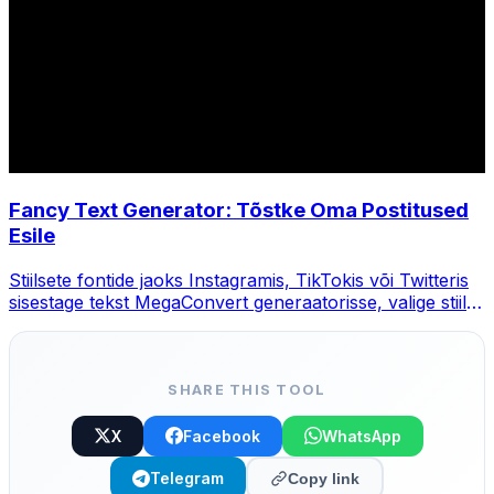
Fancy Text Generator: Tõstke Oma Postitused
Esile
Stiilsete fontide jaoks Instagramis, TikTokis või Twitteris
sisestage tekst MegaConvert generaatorisse, valige stiil ja
kopeerige.
SHARE THIS TOOL
X
Facebook
WhatsApp
Telegram
Copy link