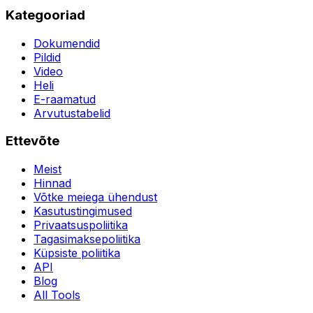
Kategooriad
Dokumendid
Pildid
Video
Heli
E-raamatud
Arvutustabelid
Ettevõte
Meist
Hinnad
Võtke meiega ühendust
Kasutustingimused
Privaatsuspoliitika
Tagasimaksepoliitika
Küpsiste poliitika
API
Blog
All Tools