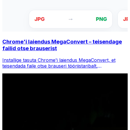
Chrome'i laiendus MegaConvert – teisendage
failid otse brauserist
Installige tasuta Chrome'i laiendus MegaConvert, et
teisendada faile otse brauseri tööriistaribalt.
Paremklõpsake teisendamiseks mis tahes faili, pääsete
Chrome'is kohe kõigile tööriistadele juurde.