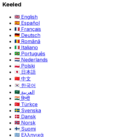
Keeled
English
Español
Français
Deutsch
Română
Italiano
Português
Nederlands
Polski
日本語
中文
한국어
العربية
हिन्दी
Türkçe
Svenska
Dansk
Norsk
Suomi
Ελληνικά