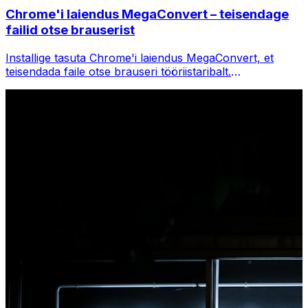
Chrome'i laiendus MegaConvert – teisendage
failid otse brauserist
Installige tasuta Chrome'i laiendus MegaConvert, et
teisendada faile otse brauseri tööriistaribalt.
Paremklõpsake teisendamiseks mis tahes faili, pääsete
Chrome'is kohe kõigile tööriistadele juurde.