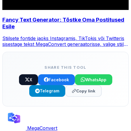
Fancy Text Generator: Tõstke Oma Postitused
Esile
Stiilsete fontide jaoks Instagramis, TikTokis või Twitteris
sisestage tekst MegaConvert generaatorisse, valige stiil ja
kopeerige.
SHARE THIS TOOL
X
Facebook
WhatsApp
Telegram
Copy link
MegaConvert