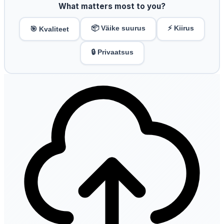
What matters most to you?
📦 Väike suurus
⚡ Kiirus
🎯 Kvaliteet
🔒 Privaatsus