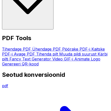
PDF Tools
Tihendage PDF
Ühendage PDF
Pöörake PDF-i
Kaitske
PDF-i
Avage PDF
Tihenda pilt
Muuda pildi suurust
Kärbi
pilti
Fancy Text Generator
Video GIF-i
Animate Logo
Genereeri QR-kood
Seotud konversioonid
pdf