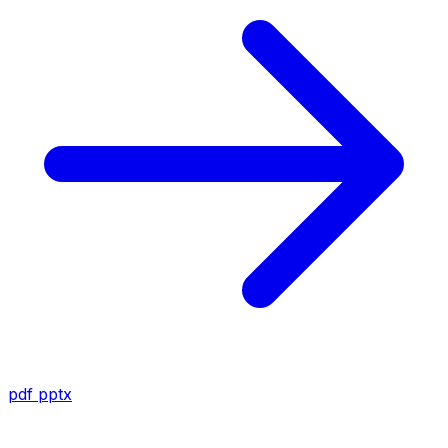
pdf
pptx