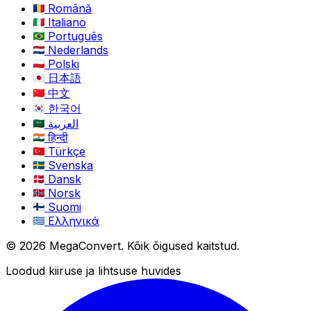
Română
Italiano
Português
Nederlands
Polski
日本語
中文
한국어
العربية
हिन्दी
Türkçe
Svenska
Dansk
Norsk
Suomi
Ελληνικά
© 2026 MegaConvert. Kõik õigused kaitstud.
Loodud kiiruse ja lihtsuse huvides