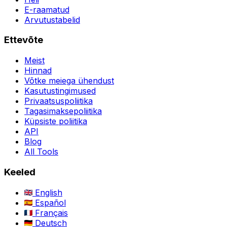
E-raamatud
Arvutustabelid
Ettevõte
Meist
Hinnad
Võtke meiega ühendust
Kasutustingimused
Privaatsuspoliitika
Tagasimaksepoliitika
Küpsiste poliitika
API
Blog
All Tools
Keeled
English
Español
Français
Deutsch