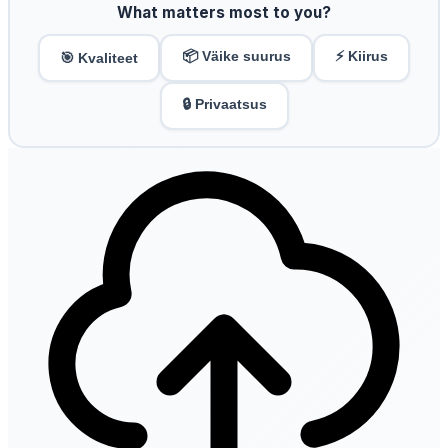
What matters most to you?
📦 Väike suurus
⚡ Kiirus
🎯 Kvaliteet
🔒 Privaatsus