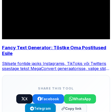
Fancy Text Generator: Tõstke Oma Postitused
Esile
Stiilsete fontide jaoks Instagramis, TikTokis või Twitteris
sisestage tekst MegaConvert generaatorisse, valige stiil ja
kopeerige.
SHARE THIS TOOL
X
Facebook
WhatsApp
Telegram
Copy link