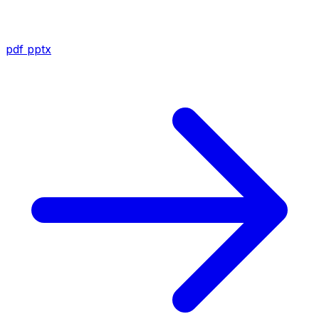
pdf
pptx