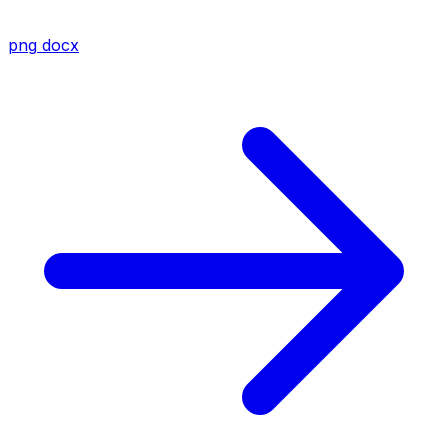
png
docx