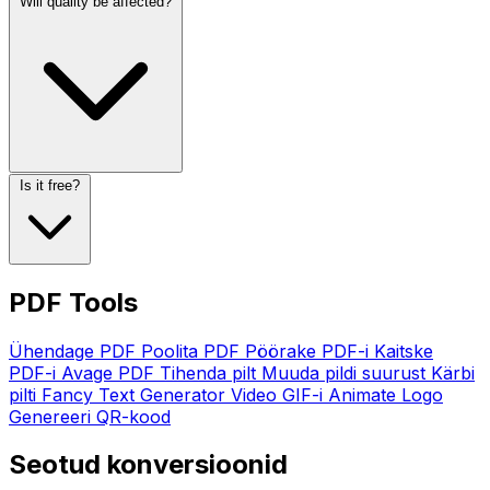
Will quality be affected?
Is it free?
PDF Tools
Ühendage PDF
Poolita PDF
Pöörake PDF-i
Kaitske
PDF-i
Avage PDF
Tihenda pilt
Muuda pildi suurust
Kärbi
pilti
Fancy Text Generator
Video GIF-i
Animate Logo
Genereeri QR-kood
Seotud konversioonid