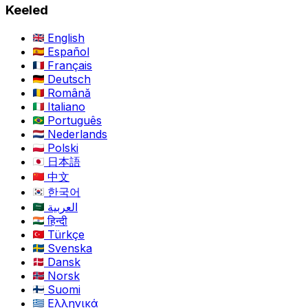
Keeled
English
Español
Français
Deutsch
Română
Italiano
Português
Nederlands
Polski
日本語
中文
한국어
العربية
हिन्दी
Türkçe
Svenska
Dansk
Norsk
Suomi
Ελληνικά