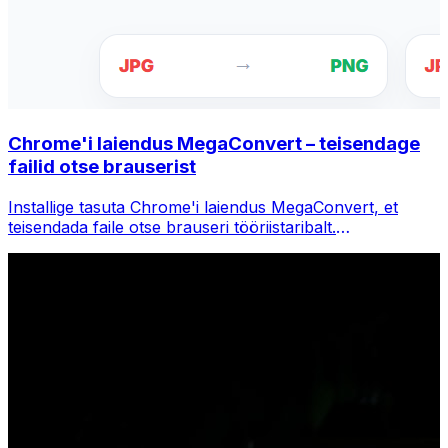
Chrome'i laiendus MegaConvert – teisendage
failid otse brauserist
Installige tasuta Chrome'i laiendus MegaConvert, et
teisendada faile otse brauseri tööriistaribalt.
Paremklõpsake teisendamiseks mis tahes faili, pääsete
Chrome'is kohe kõigile tööriistadele juurde.