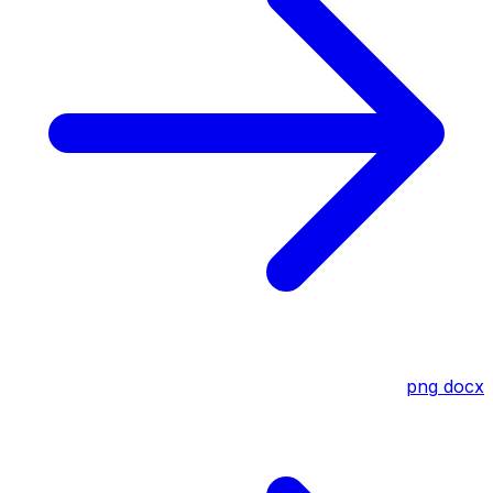
png
docx