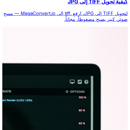
كيفية تحويل TIFF إلى JPG
لتحويل TIFF إلى JPG، ارفع .tiff إلى MegaConvert.io — مسح
ضوئي كبير يصبح مضغوطاً، مجاناً.