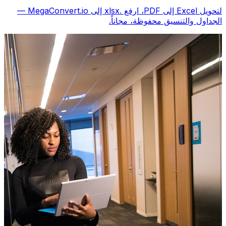
لتحويل Excel إلى PDF، ارفع .xlsx إلى MegaConvert.io —
الجداول والتنسيق محفوظة، مجاناً.