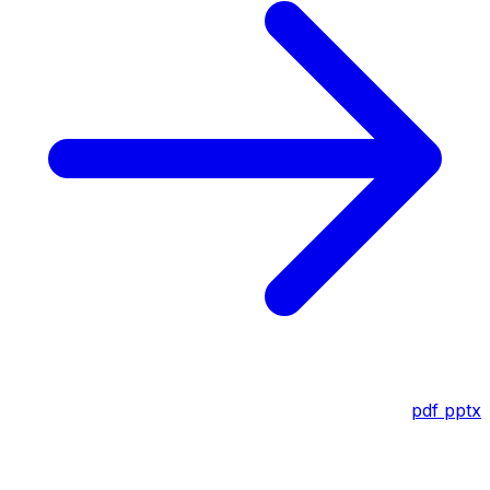
pdf
pptx