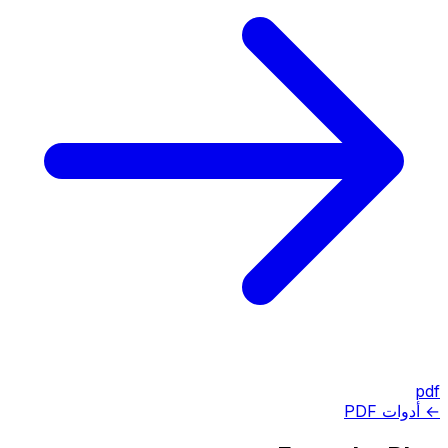
pdf
← أدوات PDF