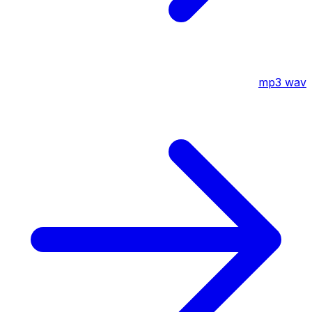
mp3
wav