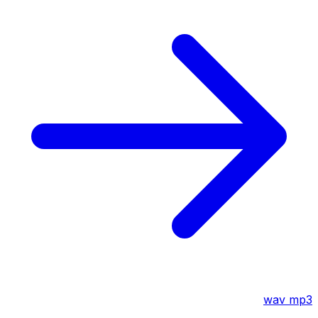
wav
mp3