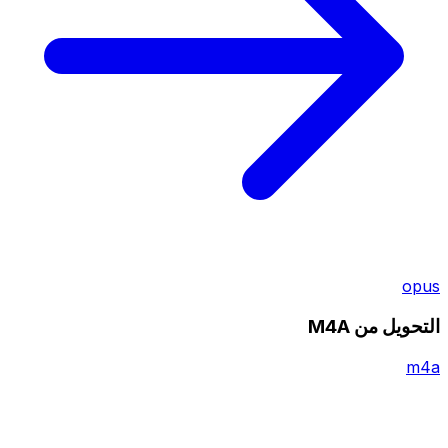
opus
التحويل من M4A
m4a