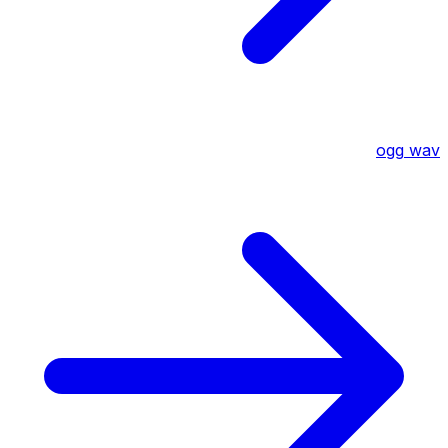
ogg
wav