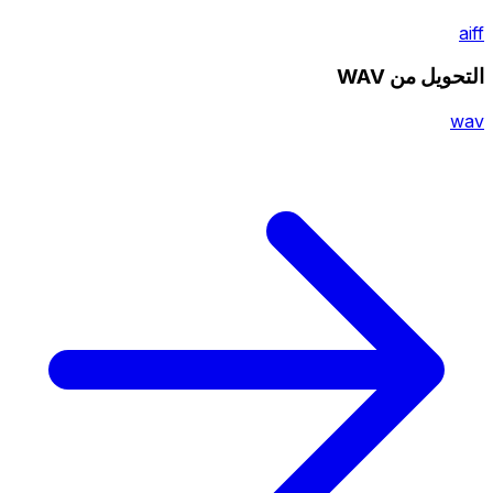
aiff
التحويل من WAV
wav