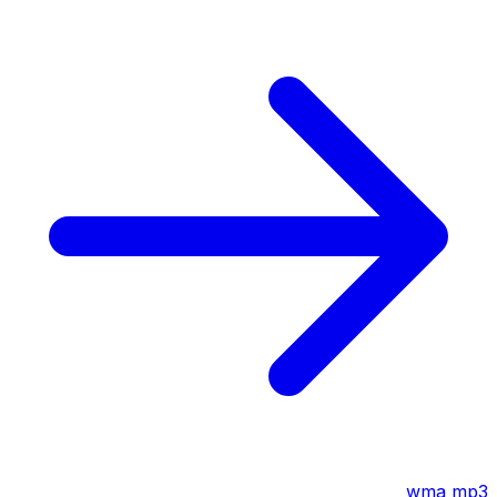
wma
mp3