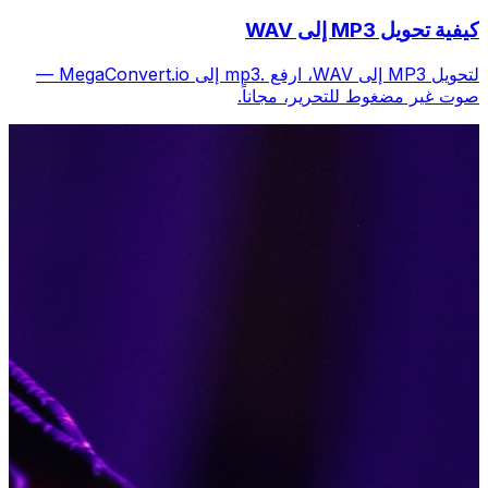
كيفية تحويل MP3 إلى WAV
لتحويل MP3 إلى WAV، ارفع .mp3 إلى MegaConvert.io —
صوت غير مضغوط للتحرير، مجاناً.