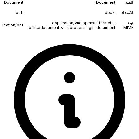
الفئة
Document
Document
الامتداد
.docx
.pdf
نوع
application/vnd.openxmlformats-
lication/pdf
officedocument.wordprocessingml.document
MIME