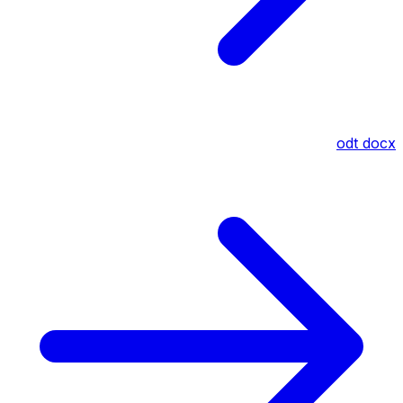
odt
docx