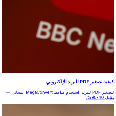
كيفية تصغير PDF للبريد الإلكتروني
لتصغير PDF للبريد، استخدم ضاغط MegaConvert المجاني —
تقليل 40-90%.