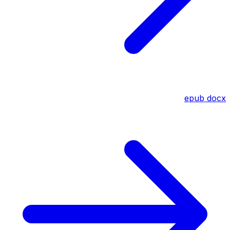
epub
docx