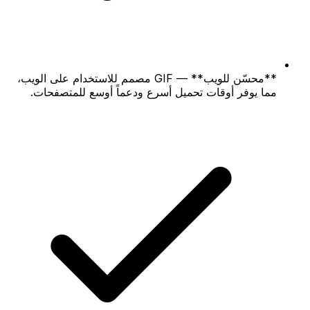
**محسّن للويب** — GIF مصمم للاستخدام على الويب،
مما يوفر أوقات تحميل أسرع ودعماً أوسع للمتصفحات.