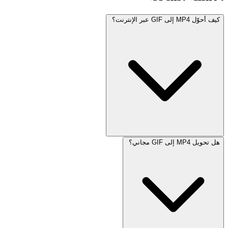
كيف أحوّل MP4 إلى GIF عبر الإنترنت؟
هل تحويل MP4 إلى GIF مجاني؟