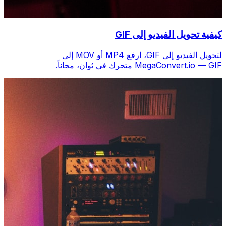
كيفية تحويل الفيديو إلى GIF
لتحويل الفيديو إلى GIF، ارفع MP4 أو MOV إلى
MegaConvert.io — GIF متحرك في ثوانٍ، مجاناً.