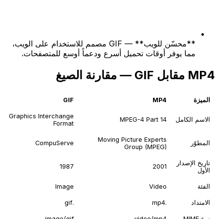
**محسّن للويب** — GIF مصمم للاستخدام على الويب،
مما يوفر أوقات تحميل أسرع ودعماً أوسع للمتصفحات.
MP4 مقابل GIF — مقارنة الصيغ
الميزة
MP4
GIF
Graphics Interchange
الاسم الكامل
MPEG-4 Part 14
Format
Moving Picture Experts
المطوّر
CompuServe
Group (MPEG)
تاريخ الإصدار
1987
2001
الأول
الفئة
Video
Image
الامتداد
.mp4
.gif
نوع MIME
video/mp4
image/gif