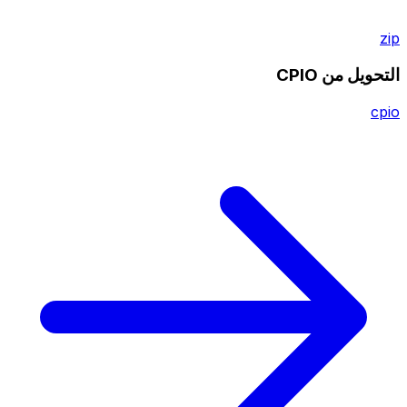
zip
التحويل من CPIO
cpio