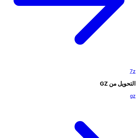
7z
التحويل من GZ
gz