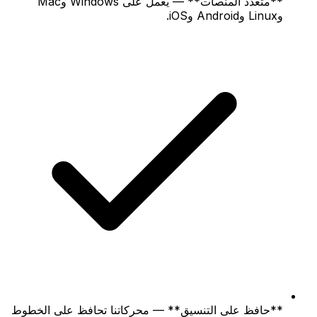
**متعدد المنصات** — يعمل على Windows وMac
وLinux وAndroid وiOS.
**حافظ على التنسيق** — محركاتنا تحافظ على الخطوط