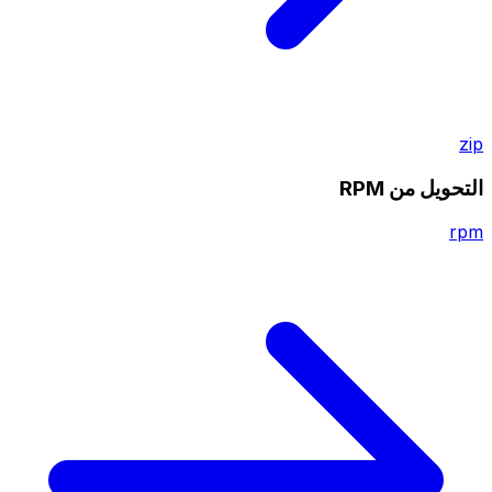
zip
التحويل من RPM
rpm