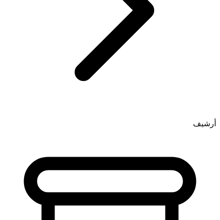
أرشيف