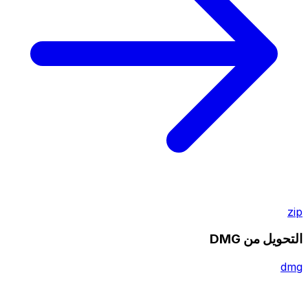
zip
التحويل من DMG
dmg