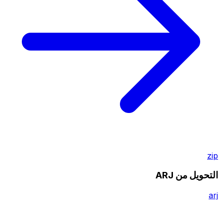
zip
التحويل من ARJ
arj