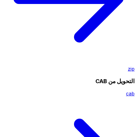
zip
التحويل من CAB
cab