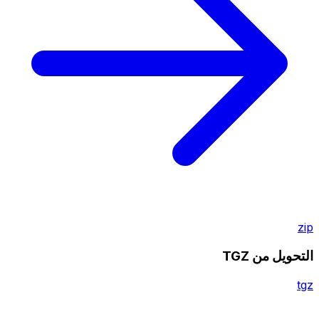
zip
التحويل من TGZ
tgz