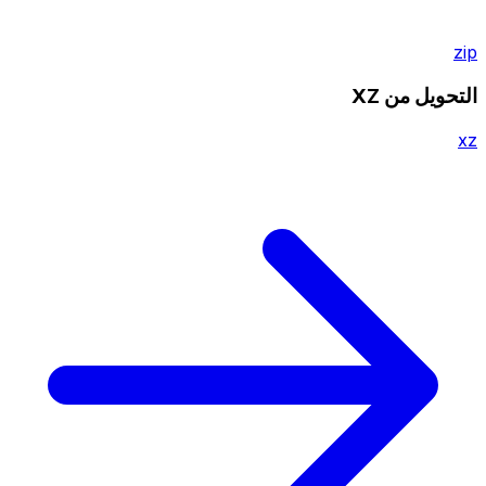
zip
التحويل من XZ
xz