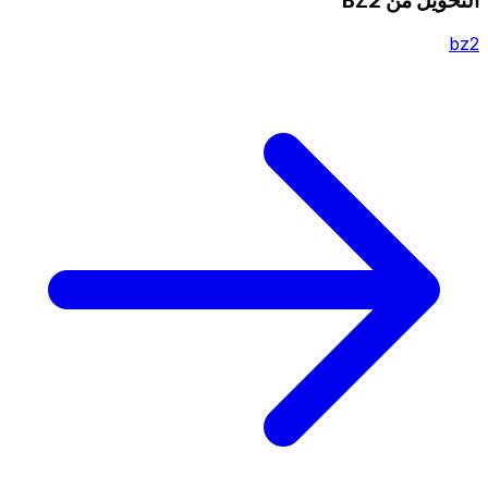
التحويل من BZ2
bz2