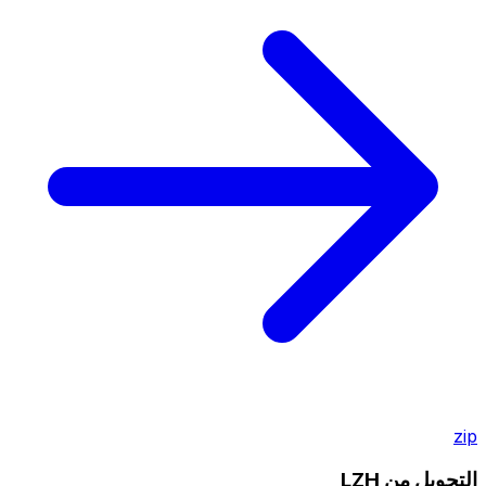
zip
التحويل من LZH