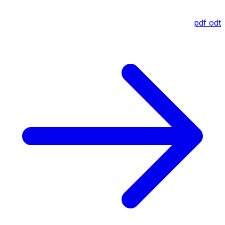
pdf
odt