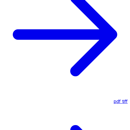
pdf
tiff