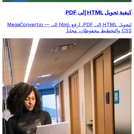
كيفية تحويل HTML إلى PDF
لتحويل HTML إلى PDF، ارفع .html إلى MegaConvert.io —
CSS والتخطيط محفوظان، مجاناً.