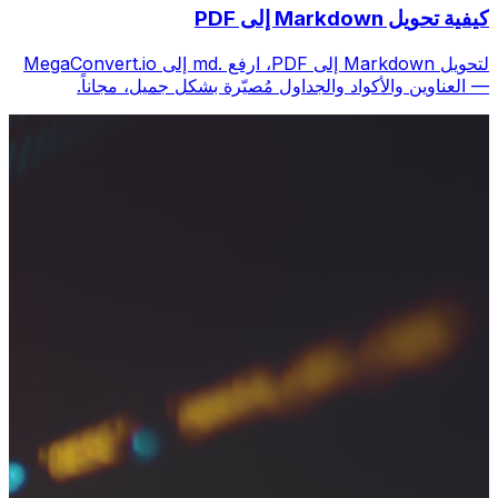
كيفية تحويل Markdown إلى PDF
لتحويل Markdown إلى PDF، ارفع .md إلى MegaConvert.io
— العناوين والأكواد والجداول مُصيّرة بشكل جميل، مجاناً.