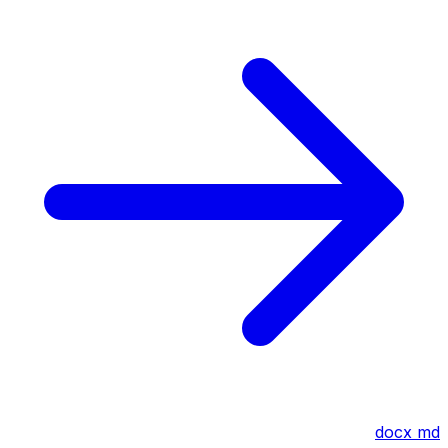
docx
md