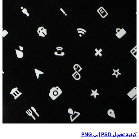
كيفية تحويل PSD إلى PNG