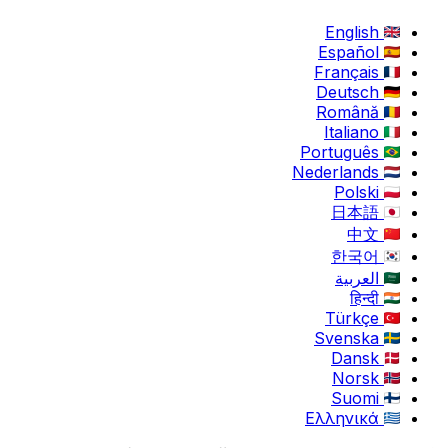
English
Español
Français
Deutsch
Română
Italiano
Português
Nederlands
Polski
日本語
中文
한국어
العربية
हिन्दी
Türkçe
Svenska
Dansk
Norsk
Suomi
Ελληνικά