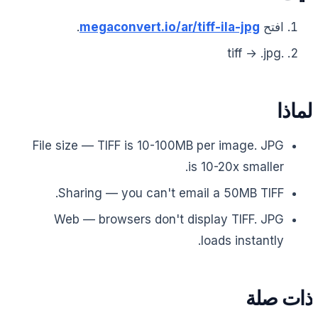
افتح
megaconvert.io/ar/tiff-ila-jpg
.
.tiff → .jpg
لماذا
File size — TIFF is 10-100MB per image. JPG
is 10-20x smaller.
Sharing — you can't email a 50MB TIFF.
Web — browsers don't display TIFF. JPG
loads instantly.
ذات صلة