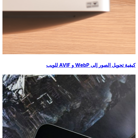
كيفية تحويل الصور إلى WebP و AVIF للويب