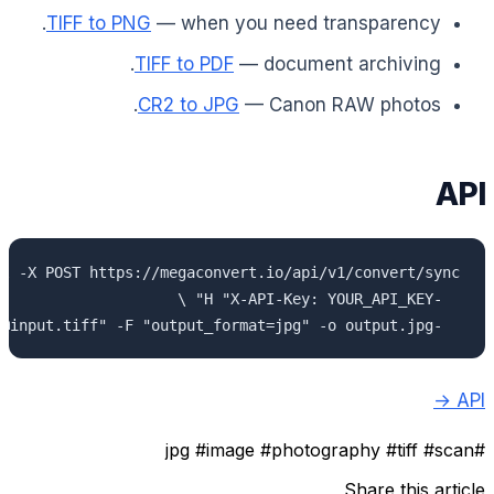
TIFF to PNG
— when you need transparency.
TIFF to PDF
— document archiving.
CR2 to JPG
— Canon RAW photos.
API
  -F "file=@input.tiff" -F "output_format=jpg" -o output.jpg
API →
#image
#photography
#tiff
#scan
#jpg
Share this article