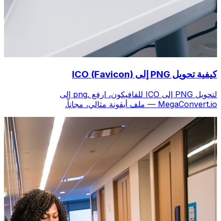
كيفية تحويل PNG إلى ICO (Favicon)
لتحويل PNG إلى ICO للفافيكون، ارفع .png إلى
MegaConvert.io — ملف أيقونة مثالي، مجاناً.