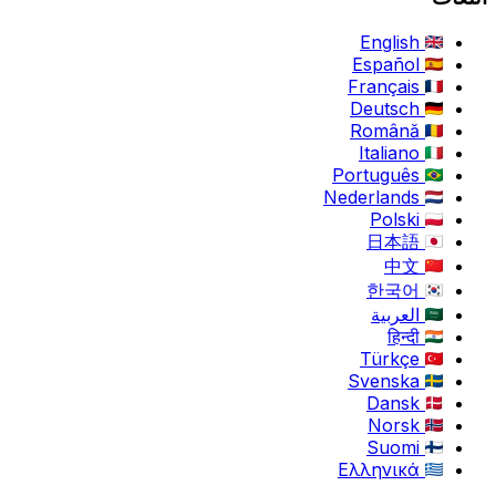
English
Español
Français
Deutsch
Română
Italiano
Português
Nederlands
Polski
日本語
中文
한국어
العربية
हिन्दी
Türkçe
Svenska
Dansk
Norsk
Suomi
Ελληνικά