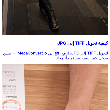
كيفية تحويل TIFF إلى JPG
لتحويل TIFF إلى JPG، ارفع .tiff إلى MegaConvert.io — مسح
ضوئي كبير يصبح مضغوطاً، مجاناً.