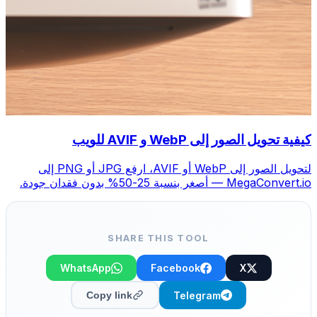
كيفية تحويل الصور إلى WebP و AVIF للويب
لتحويل الصور إلى WebP أو AVIF، ارفع JPG أو PNG إلى
MegaConvert.io — أصغر بنسبة 25-50% بدون فقدان جودة.
SHARE THIS TOOL
WhatsApp
Facebook
X
Telegram
Copy link