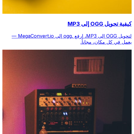
كيفية تحويل OGG إلى MP3
لتحويل OGG إلى MP3، ارفع .ogg إلى MegaConvert.io —
يعمل في كل مكان، مجاناً.