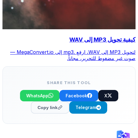
كيفية تحويل MP3 إلى WAV
لتحويل MP3 إلى WAV، ارفع .mp3 إلى MegaConvert.io —
صوت غير مضغوط للتحرير، مجاناً.
SHARE THIS TOOL
WhatsApp
Facebook
X
Telegram
Copy link