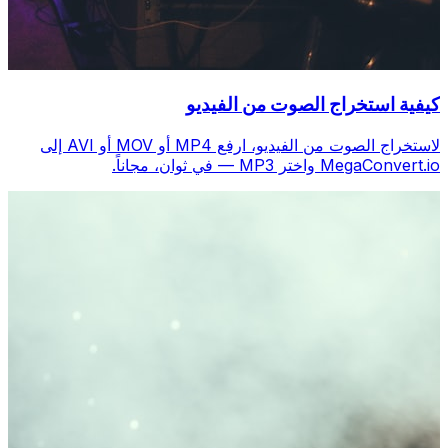
كيفية استخراج الصوت من الفيديو
لاستخراج الصوت من الفيديو، ارفع MP4 أو MOV أو AVI إلى
MegaConvert.io واختر MP3 — في ثوانٍ، مجاناً.