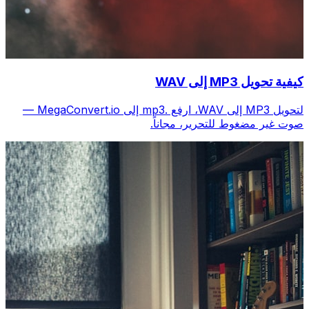
كيفية تحويل MP3 إلى WAV
لتحويل MP3 إلى WAV، ارفع .mp3 إلى MegaConvert.io —
صوت غير مضغوط للتحرير، مجاناً.