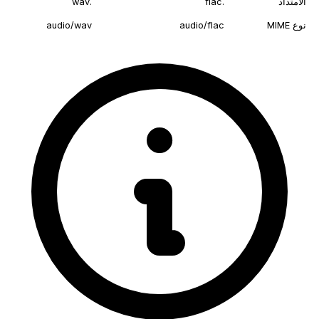
الامتداد
.flac
.wav
نوع MIME
audio/flac
audio/wav