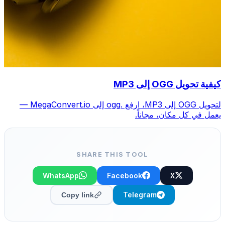
كيفية تحويل OGG إلى MP3
لتحويل OGG إلى MP3، ارفع .ogg إلى MegaConvert.io —
يعمل في كل مكان، مجاناً.
SHARE THIS TOOL
WhatsApp
Facebook
X
Telegram
Copy link