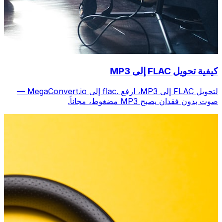
كيفية تحويل FLAC إلى MP3
لتحويل FLAC إلى MP3، ارفع .flac إلى MegaConvert.io —
صوت بدون فقدان يصبح MP3 مضغوط، مجاناً.