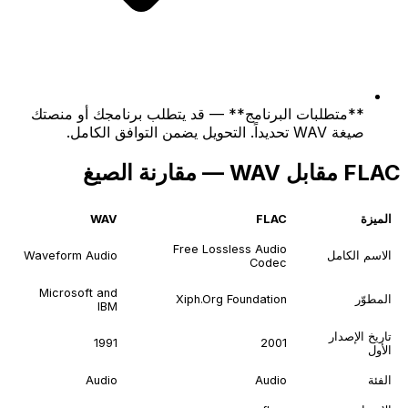
**متطلبات البرنامج** — قد يتطلب برنامجك أو منصتك
صيغة WAV تحديداً. التحويل يضمن التوافق الكامل.
FLAC مقابل WAV — مقارنة الصيغ
الميزة
FLAC
WAV
Free Lossless Audio
الاسم الكامل
Waveform Audio
Codec
Microsoft and
المطوّر
Xiph.Org Foundation
IBM
تاريخ الإصدار
1991
2001
الأول
الفئة
Audio
Audio