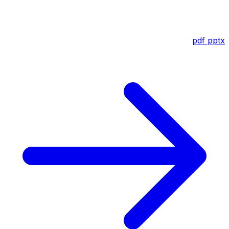
pdf
pptx