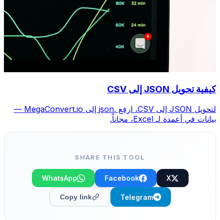
كيفية تحويل JSON إلى CSV
لتحويل JSON إلى CSV، ارفع .json إلى MegaConvert.io —
بيانات في أعمدة لـ Excel، مجاناً.
SHARE THIS TOOL
WhatsApp
Facebook
X
Telegram
Copy link