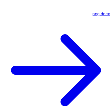
png
docx