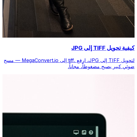
كيفية تحويل TIFF إلى JPG
لتحويل TIFF إلى JPG، ارفع .tiff إلى MegaConvert.io — مسح
ضوئي كبير يصبح مضغوطاً، مجاناً.