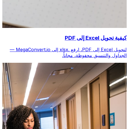
كيفية تحويل Excel إلى PDF
لتحويل Excel إلى PDF، ارفع .xlsx إلى MegaConvert.io —
الجداول والتنسيق محفوظة، مجاناً.