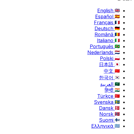
English
Español
Français
Deutsch
Română
Italiano
Português
Nederlands
Polski
日本語
中文
한국어
العربية
हिन्दी
Türkçe
Svenska
Dansk
Norsk
Suomi
Ελληνικά