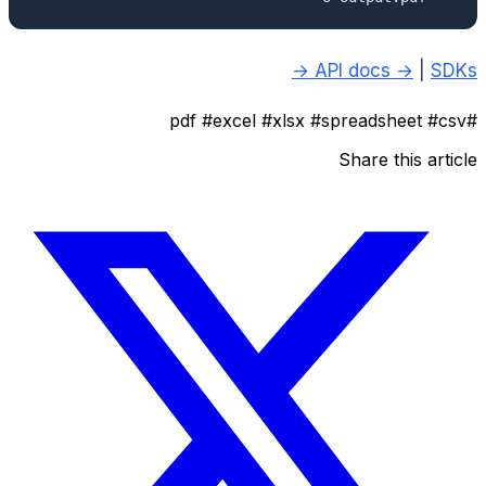
API docs →
|
SDKs →
#excel
#xlsx
#spreadsheet
#csv
#pdf
Share this article