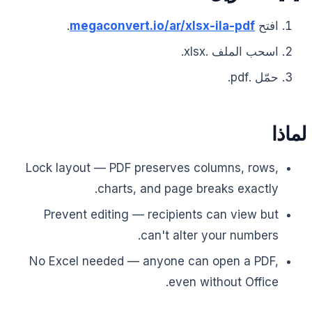
افتح
megaconvert.io/ar/xlsx-ila-pdf
.
اسحب الملف .xlsx.
حمّل .pdf.
لماذا
Lock layout — PDF preserves columns, rows,
charts, and page breaks exactly.
Prevent editing — recipients can view but
can't alter your numbers.
No Excel needed — anyone can open a PDF,
even without Office.