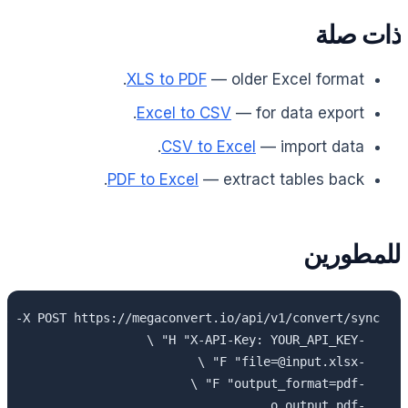
ذات صلة
XLS to PDF
— older Excel format.
Excel to CSV
— for data export.
CSV to Excel
— import data.
PDF to Excel
— extract tables back.
للمطورين
  -o output.pdf