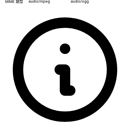
audio/mpeg
audio/ogg
MIME 類型