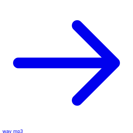
wav
mp3