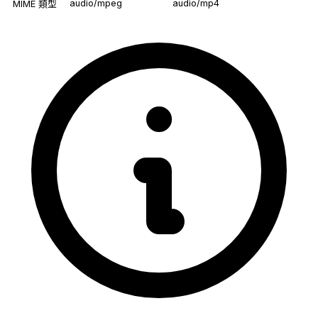
audio/mpeg
audio/mp4
MIME 類型