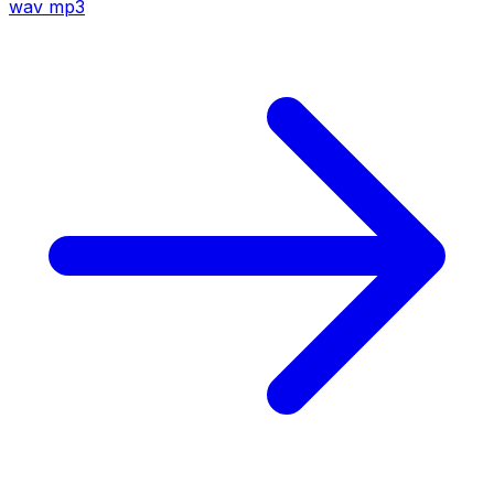
wav
mp3