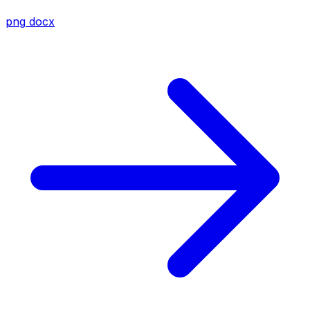
png
docx