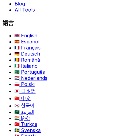
Blog
All Tools
語言
English
Español
Français
Deutsch
Română
Italiano
Português
Nederlands
Polski
日本語
中文
한국어
العربية
हिन्दी
Türkçe
Svenska