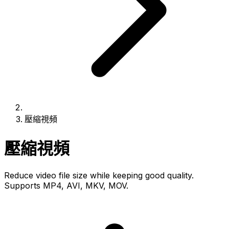
壓縮視頻
壓縮視頻
Reduce video file size while keeping good quality.
Supports MP4, AVI, MKV, MOV.