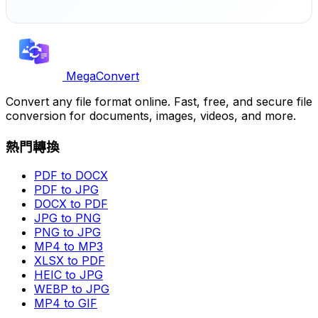
MegaConvert
Convert any file format online. Fast, free, and secure file
conversion for documents, images, videos, and more.
熱門轉換
PDF to DOCX
PDF to JPG
DOCX to PDF
JPG to PNG
PNG to JPG
MP4 to MP3
XLSX to PDF
HEIC to JPG
WEBP to JPG
MP4 to GIF