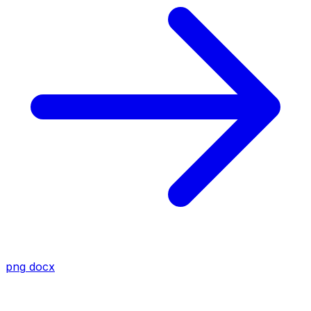
png
docx