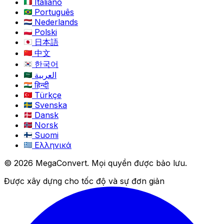
Italiano
Português
Nederlands
Polski
日本語
中文
한국어
العربية
हिन्दी
Türkçe
Svenska
Dansk
Norsk
Suomi
Ελληνικά
© 2026 MegaConvert. Mọi quyền được bảo lưu.
Được xây dựng cho tốc độ và sự đơn giản