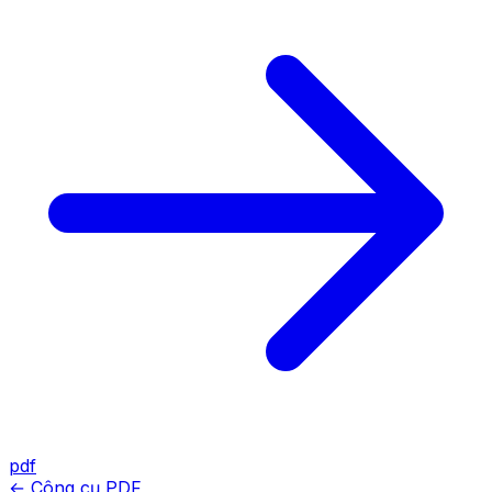
pdf
← Công cụ PDF