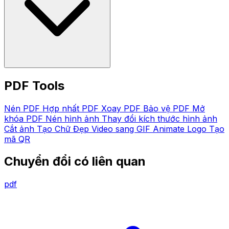
PDF Tools
Nén PDF
Hợp nhất PDF
Xoay PDF
Bảo vệ PDF
Mở
khóa PDF
Nén hình ảnh
Thay đổi kích thước hình ảnh
Cắt ảnh
Tạo Chữ Đẹp
Video sang GIF
Animate Logo
Tạo
mã QR
Chuyển đổi có liên quan
pdf