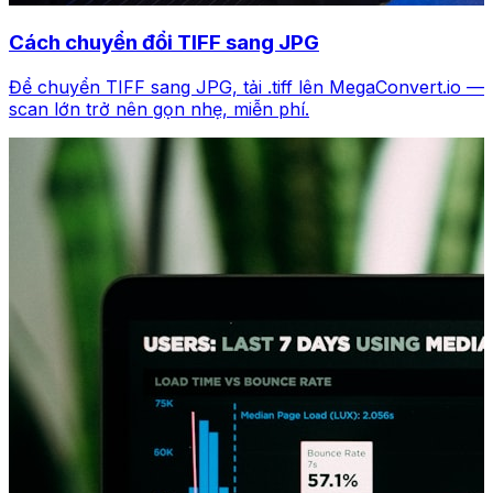
Cách chuyển đổi TIFF sang JPG
Để chuyển TIFF sang JPG, tải .tiff lên MegaConvert.io —
scan lớn trở nên gọn nhẹ, miễn phí.