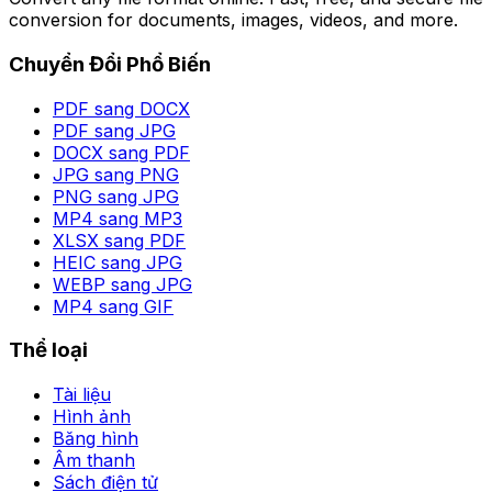
conversion for documents, images, videos, and more.
Chuyển Đổi Phổ Biến
PDF sang DOCX
PDF sang JPG
DOCX sang PDF
JPG sang PNG
PNG sang JPG
MP4 sang MP3
XLSX sang PDF
HEIC sang JPG
WEBP sang JPG
MP4 sang GIF
Thể loại
Tài liệu
Hình ảnh
Băng hình
Âm thanh
Sách điện tử