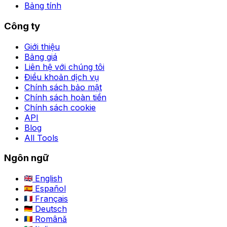
Bảng tính
Công ty
Giới thiệu
Bảng giá
Liên hệ với chúng tôi
Điều khoản dịch vụ
Chính sách bảo mật
Chính sách hoàn tiền
Chính sách cookie
API
Blog
All Tools
Ngôn ngữ
English
Español
Français
Deutsch
Română