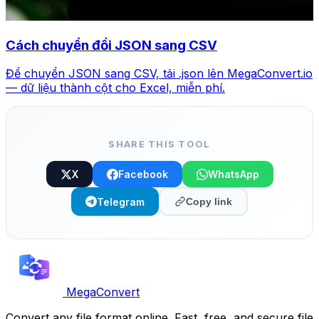
Cách chuyển đổi JSON sang CSV
Để chuyển JSON sang CSV, tải .json lên MegaConvert.io
— dữ liệu thành cột cho Excel, miễn phí.
SHARE THIS TOOL
X
Facebook
WhatsApp
Telegram
Copy link
MegaConvert
Convert any file format online. Fast, free, and secure file