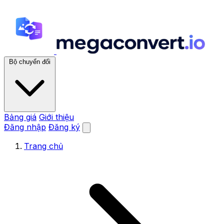
Bộ chuyển đổi
Bảng giá
Giới thiệu
Đăng nhập
Đăng ký
Trang chủ