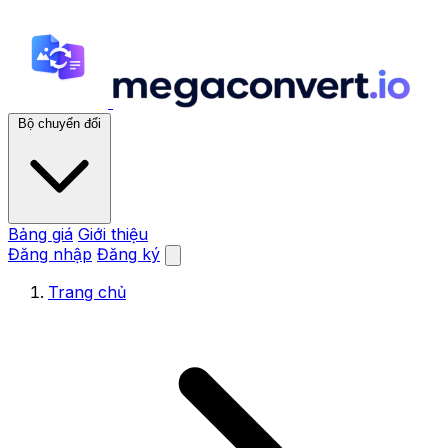
Bộ chuyển đổi
Bảng giá
Giới thiệu
Đăng nhập
Đăng ký
Trang chủ