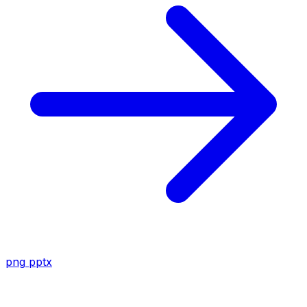
png
pptx