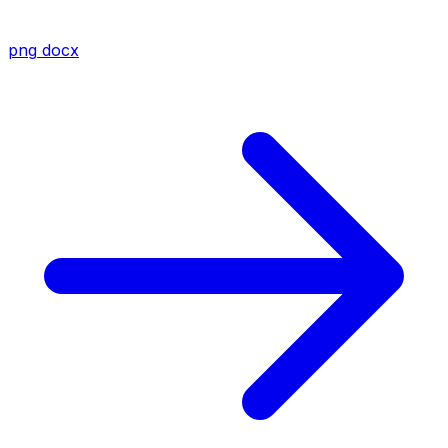
png
docx