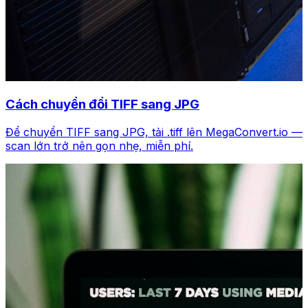
Cách chuyển đổi TIFF sang JPG
Để chuyển TIFF sang JPG, tải .tiff lên MegaConvert.io —
scan lớn trở nên gọn nhẹ, miễn phí.