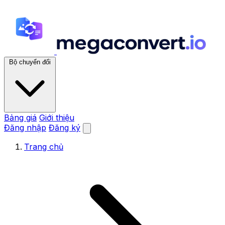
Bộ chuyển đổi
Bảng giá
Giới thiệu
Đăng nhập
Đăng ký
Trang chủ