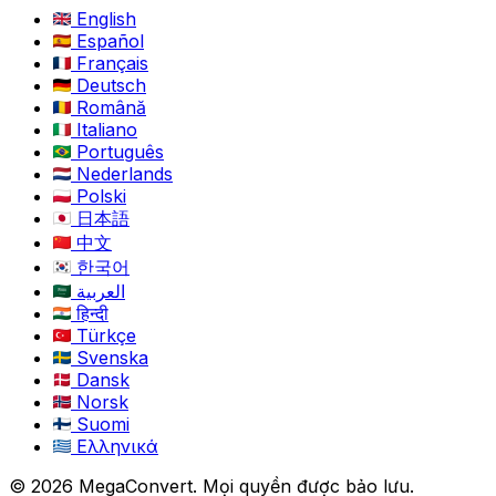
English
Español
Français
Deutsch
Română
Italiano
Português
Nederlands
Polski
日本語
中文
한국어
العربية
हिन्दी
Türkçe
Svenska
Dansk
Norsk
Suomi
Ελληνικά
© 2026 MegaConvert. Mọi quyền được bảo lưu.