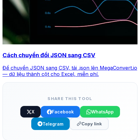
Cách chuyển đổi JSON sang CSV
Để chuyển JSON sang CSV, tải .json lên MegaConvert.io
— dữ liệu thành cột cho Excel, miễn phí.
SHARE THIS TOOL
X
Facebook
WhatsApp
Telegram
Copy link