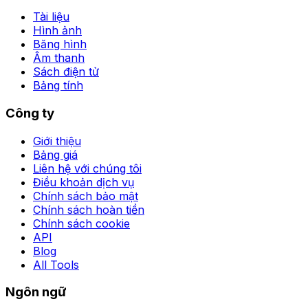
Tài liệu
Hình ảnh
Băng hình
Âm thanh
Sách điện tử
Bảng tính
Công ty
Giới thiệu
Bảng giá
Liên hệ với chúng tôi
Điều khoản dịch vụ
Chính sách bảo mật
Chính sách hoàn tiền
Chính sách cookie
API
Blog
All Tools
Ngôn ngữ