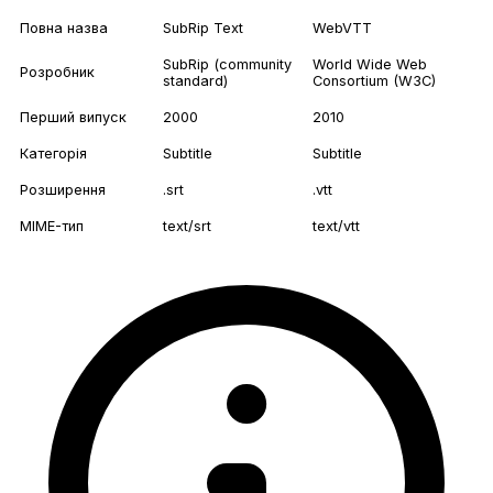
Повна назва
SubRip Text
WebVTT
SubRip (community
World Wide Web
Розробник
standard)
Consortium (W3C)
Перший випуск
2000
2010
Категорія
Subtitle
Subtitle
Розширення
.srt
.vtt
MIME-тип
text/srt
text/vtt