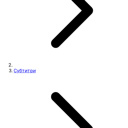
Субтитри