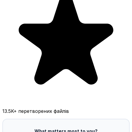
13.5K
+ перетворених файлів
What matters most to you?