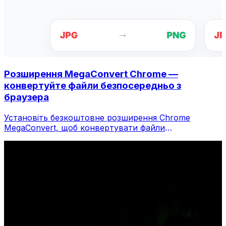
Розширення MegaConvert Chrome —
конвертуйте файли безпосередньо з
браузера
Установіть безкоштовне розширення Chrome
MegaConvert, щоб конвертувати файли
безпосередньо з панелі інструментів браузера.
Клацніть правою кнопкою миші будь-який файл,
щоб конвертувати, миттєво отримуйте доступ до
всіх інструментів із Chrome.