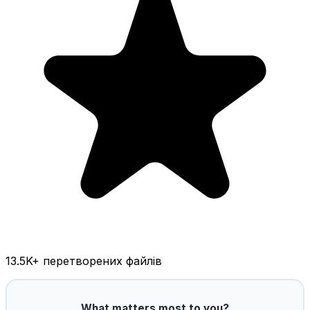
13.5K
+ перетворених файлів
What matters most to you?