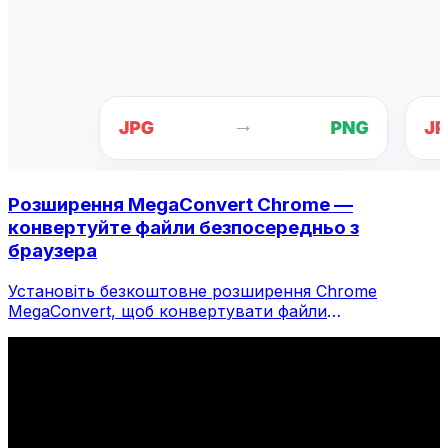
Розширення MegaConvert Chrome —
конвертуйте файли безпосередньо з
браузера
Установіть безкоштовне розширення Chrome
MegaConvert, щоб конвертувати файли
безпосередньо з панелі інструментів браузера.
Клацніть правою кнопкою миші будь-який файл,
щоб конвертувати, миттєво отримуйте доступ до
всіх інструментів із Chrome.