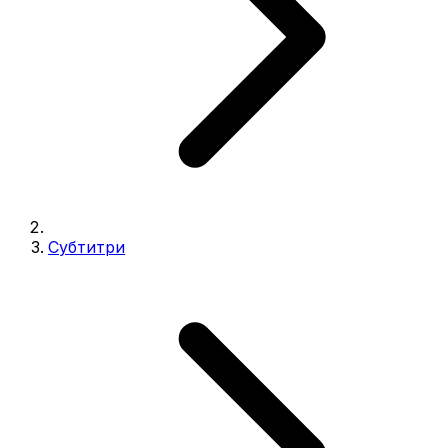
Субтитри