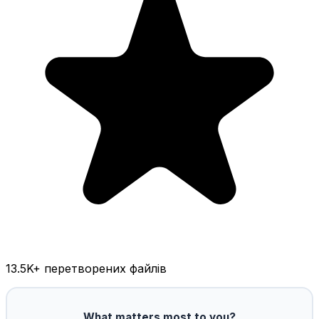
13.5K
+ перетворених файлів
What matters most to you?