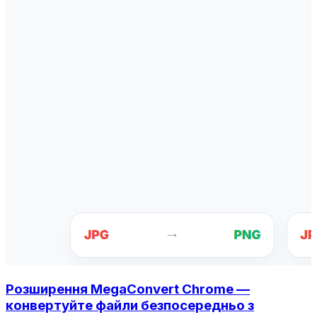
Розширення MegaConvert Chrome —
конвертуйте файли безпосередньо з