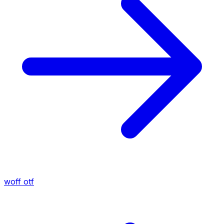
woff
otf