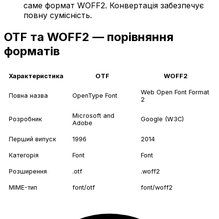
саме формат WOFF2. Конвертація забезпечує
повну сумісність.
OTF та WOFF2 — порівняння
форматів
Характеристика
OTF
WOFF2
Web Open Font Format
Повна назва
OpenType Font
2
Microsoft and
Розробник
Google (W3C)
Adobe
Перший випуск
1996
2014
Категорія
Font
Font
Розширення
.otf
.woff2
MIME-тип
font/otf
font/woff2