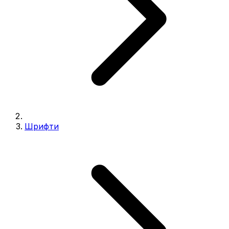
Шрифти