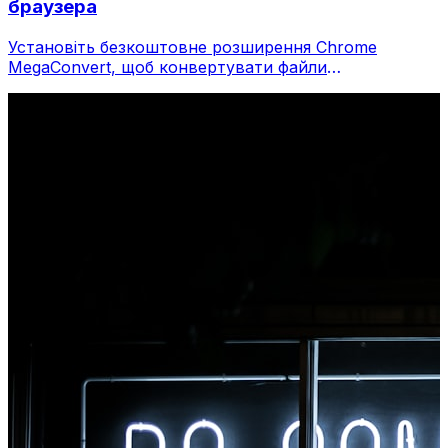
браузера
Установіть безкоштовне розширення Chrome
MegaConvert, щоб конвертувати файли
безпосередньо з панелі інструментів браузера.
Клацніть правою кнопкою миші будь-який файл,
щоб конвертувати, миттєво отримуйте доступ до
всіх інструментів із Chrome.