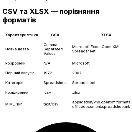
CSV та XLSX — порівняння
форматів
Характеристика
CSV
XLSX
Comma-
Microsoft Excel Open XML
Повна назва
Separated
Spreadsheet
Values
Розробник
N/A
Microsoft
Перший випуск
1972
2007
Категорія
Spreadsheet
Spreadsheet
Розширення
.csv
.xlsx
application/vnd.openxmlformats
MIME-тип
text/csv
officedocument.spreadsheetml.s