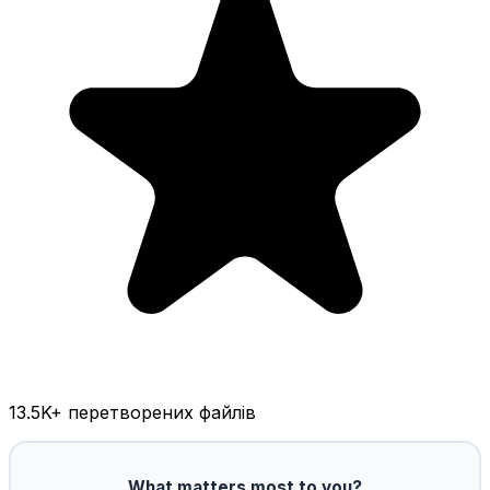
13.5K
+ перетворених файлів
What matters most to you?