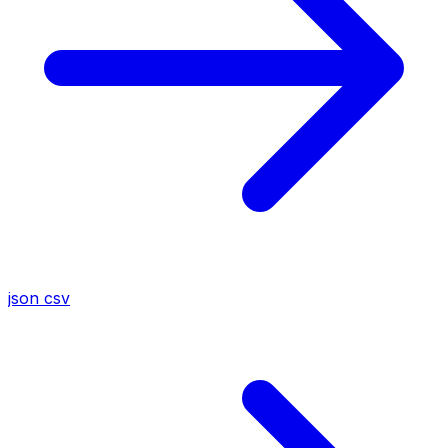
json
csv