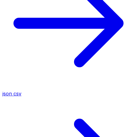
json
csv