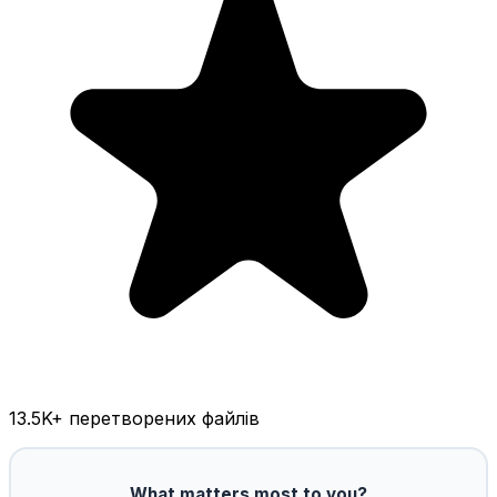
13.5K
+ перетворених файлів
What matters most to you?