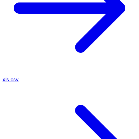
xls
csv