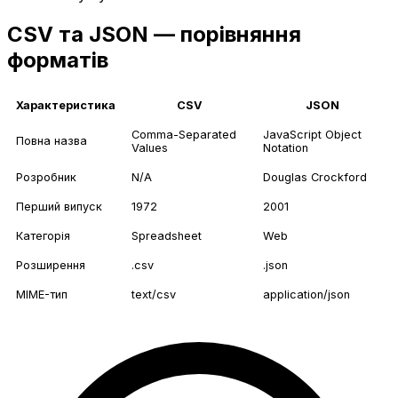
CSV та JSON — порівняння
форматів
Характеристика
CSV
JSON
Comma-Separated
JavaScript Object
Повна назва
Values
Notation
Розробник
N/A
Douglas Crockford
Перший випуск
1972
2001
Категорія
Spreadsheet
Web
Розширення
.csv
.json
MIME-тип
text/csv
application/json