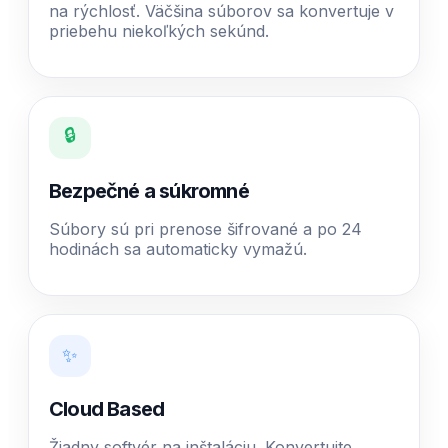
na rýchlosť. Väčšina súborov sa konvertuje v
priebehu niekoľkých sekúnd.
🔒
Bezpečné a súkromné
Súbory sú pri prenose šifrované a po 24
hodinách sa automaticky vymažú.
✨
Cloud Based
Žiadny softvér na inštaláciu. Konvertujte