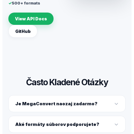
✓
500+ formats
View API Docs
GitHub
Často Kladené Otázky
Je MegaConvert naozaj zadarmo?
Aké formáty súborov podporujete?