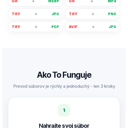
GIF
→
WEBP
GIF
→
MP4
TIFF
→
JPG
TIFF
→
PNG
TIFF
→
PDF
AVIF
→
JPG
Ako To Funguje
Prevod súborov je rýchly a jednoduchý - len 3 kroky
1
Nahrajte svoj súbor