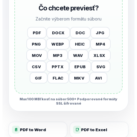
Čo chcete previesť?
Začnite výberom formátu súboru
PDF
DOCX
DOC
JPG
PNG
WEBP
HEIC
MP4
MOV
MP3
WAV
XLSX
CSV
PPTX
EPUB
SVG
GIF
FLAC
MKV
AVI
Max100 MBľkosť na súbor
500+ Podporované formáty
SSL šifrované
📄
PDF to Word
📑
PDF to Excel