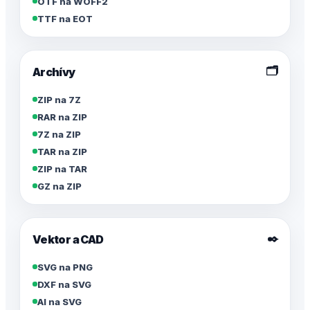
OTF na WOFF2
TTF na EOT
🗂️
Archívy
ZIP na 7Z
RAR na ZIP
7Z na ZIP
TAR na ZIP
ZIP na TAR
GZ na ZIP
✒️
Vektor a CAD
SVG na PNG
DXF na SVG
AI na SVG