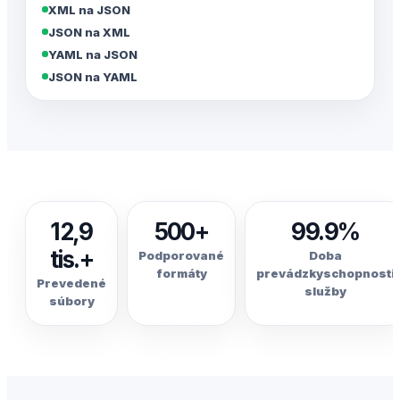
XML na JSON
JSON na XML
YAML na JSON
JSON na YAML
12,9
500+
99.9%
tis.+
Podporované
Doba
formáty
prevádzkyschopnosti
Prevedené
služby
súbory