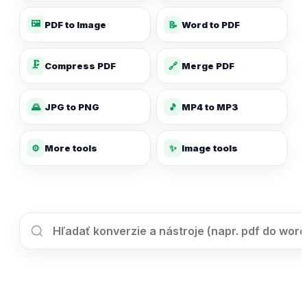
🖼️
PDF to Image
📝
Word to PDF
🗜️
Compress PDF
🔗
Merge PDF
🌄
JPG to PNG
🎵
MP4 to MP3
✨
⚙️
More tools
Image tools