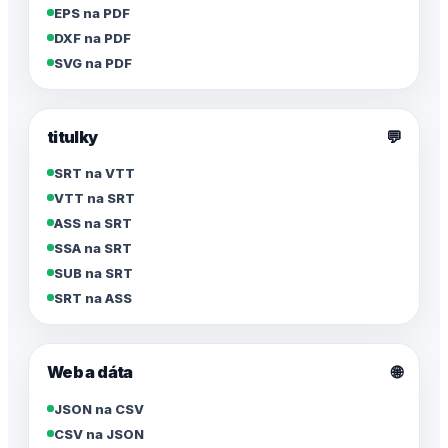
EPS na PDF
DXF na PDF
SVG na PDF
titulky
💬
SRT na VTT
VTT na SRT
ASS na SRT
SSA na SRT
SUB na SRT
SRT na ASS
🌐
Web a dáta
JSON na CSV
CSV na JSON