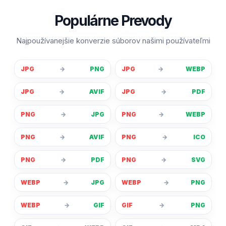
Populárne Prevody
Najpoužívanejšie konverzie súborov našimi používateľmi
JPG
→
PNG
JPG
→
WEBP
JPG
→
AVIF
JPG
→
PDF
PNG
→
JPG
PNG
→
WEBP
PNG
→
AVIF
PNG
→
ICO
PNG
→
PDF
PNG
→
SVG
WEBP
→
JPG
WEBP
→
PNG
WEBP
→
GIF
GIF
→
PNG