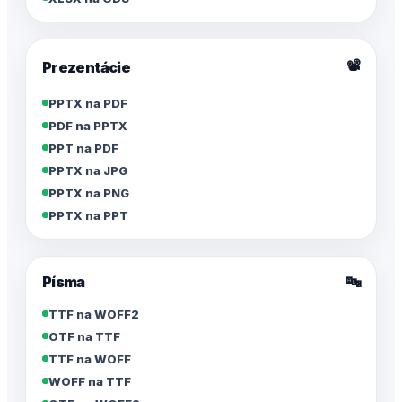
📽️
Prezentácie
PPTX na PDF
PDF na PPTX
PPT na PDF
PPTX na JPG
PPTX na PNG
PPTX na PPT
Písma
🔤
TTF na WOFF2
OTF na TTF
TTF na WOFF
WOFF na TTF