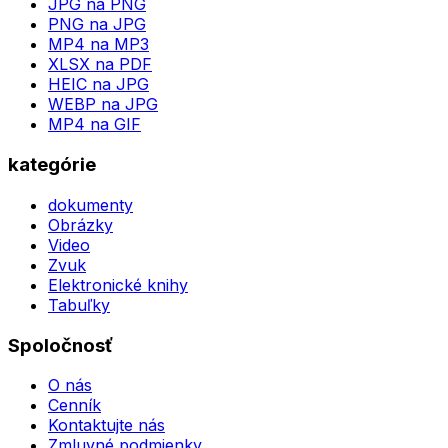
JPG na PNG
PNG na JPG
MP4 na MP3
XLSX na PDF
HEIC na JPG
WEBP na JPG
MP4 na GIF
kategórie
dokumenty
Obrázky
Video
Zvuk
Elektronické knihy
Tabuľky
Spoločnosť
O nás
Cenník
Kontaktujte nás
Zmluvné podmienky