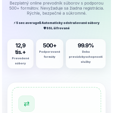
Bezplatný online prevodník súborov s podporou
500+ formátov. Nevyžaduje sa žiadna registrácia.
Rýchle, bezpečné a súkromné.
⚡ 5 sec average
🔒 Automaticky odstraňované súbory
🛡️ SSL šifrované
12,9
500+
99.9%
tis.+
Podporované
Doba
formáty
prevádzkyschopnosti
Prevedené
služby
súbory
⇄