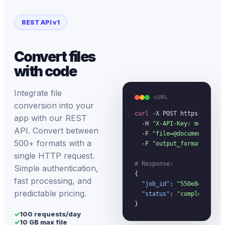
REST API v1
Convert files
with code
Integrate file
cURL
conversion into your
curl
 -X POST https://megac
app with our REST
  -H 
"X-API-Key: mc_your_
API. Convert between
  -F 
"file=@document.pdf"
 
500+ formats with a
  -F 
"output_format=docx"
single HTTP request.
# Response:
Simple authentication,
{

fast processing, and
"job_id"
: 
"550e8400-...
predictable pricing.
"status"
: 
"completed"
}
✓
100 requests/day
✓
10 GB max file