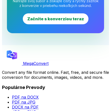
Nahrajte svoj súbor a získajte čistý a rýchly zážitok
z konverzie v priebehu niekoľkých sekúnd.
Začnite s konverziou teraz
MegaConvert
Convert any file format online. Fast, free, and secure file
conversion for documents, images, videos, and more.
Populárne Prevody
PDF na DOCX
PDF na JPG
DOCX na PDF