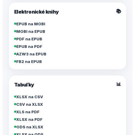
📚
Elektronické knihy
EPUB na MOBI
MOBI na EPUB
PDF na EPUB
EPUB na PDF
AZW3 na EPUB
FB2 na EPUB
📊
Tabuľky
XLSX na CSV
CSV na XLSX
XLS na PDF
XLSX na PDF
ODS na XLSX
XLSX na ODS