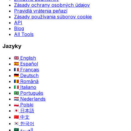
Zásady ochrany osobných údajov
Pravidlá vrátenia peňazí
Zásady používania súborov cookie
API
Blog
All Tools
Jazyky
English
Español
Français
Deutsch
Română
Italiano
Português
Nederlands
Polski
日本語
中文
한국어
العربية