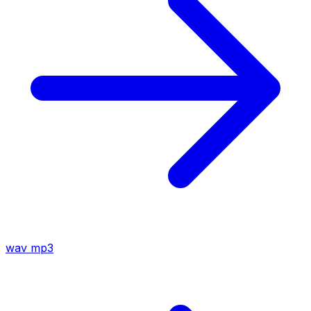
wav
mp3