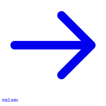
mp3
wav