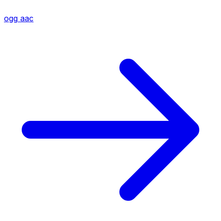
ogg
aac