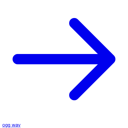
ogg
wav